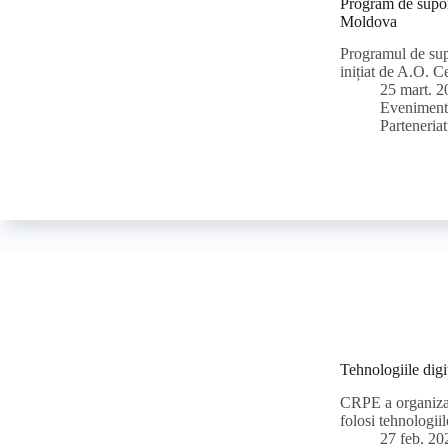
Program de supor
Moldova
Programul de sup
inițiat de A.O. 
25 mart. 2
Eveniment
Parteneriat
Tehnologiile digita
CRPE a organiza
folosi tehnologii
27 feb. 20