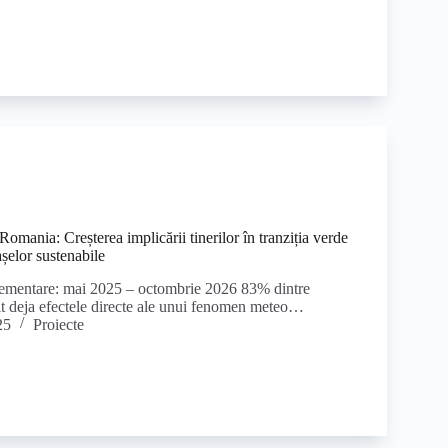
omania: Creșterea implicării tinerilor în tranziția verde
așelor sustenabile
ementare: mai 2025 – octombrie 2026 83% dintre
it deja efectele directe ale unui fenomen meteo…
25
Proiecte