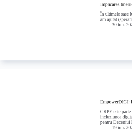
Implicarea tineril
În ultimele șase 
am ajutat (speră
30 iun. 20
EmpowerDIGI: Di
CRPE este parte d
incluziunea digi
pentru Deceniul
19 iun. 20