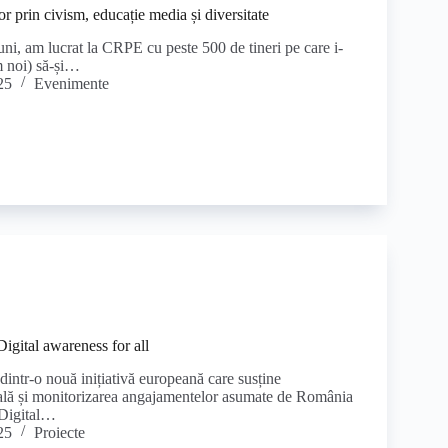
or prin civism, educație media și diversitate
luni, am lucrat la CRPE cu peste 500 de tineri pe care i-
m noi) să-și…
25
Evenimente
gital awareness for all
intr-o nouă inițiativă europeană care susține
tală și monitorizarea angajamentelor asumate de România
 Digital…
25
Proiecte