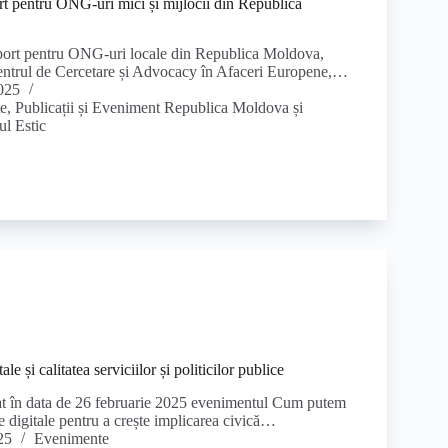
t pentru ONG-uri mici și mijlocii din Republica
ort pentru ONG-uri locale din Republica Moldova,
Centrul de Cercetare și Advocacy în Afaceri Europene,…
025
e
,
Publicații și Eveniment Republica Moldova și
ul Estic
le și calitatea serviciilor și politicilor publice
t în data de 26 februarie 2025 evenimentul Cum putem
le digitale pentru a crește implicarea civică…
25
Evenimente