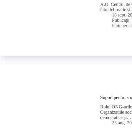
A.O. Centrul de 
între februarie 
18 sept. 2
Publicații
,
Parteneriat
Suport pentru so
Rolul ONG-urilor
Organizațiile soci
democratice și…
23 aug. 2