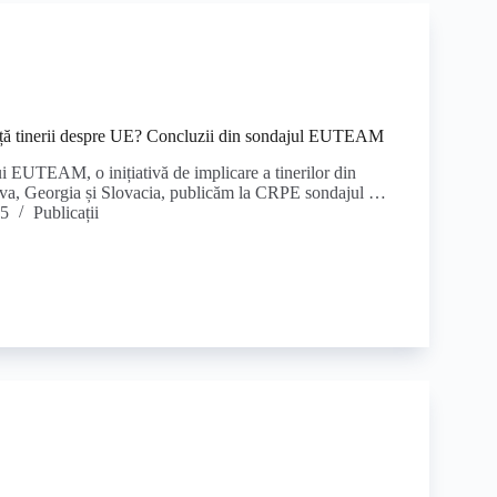
vață tinerii despre UE? Concluzii din sondajul EUTEAM
ui EUTEAM, o inițiativă de implicare a tinerilor din
a, Georgia și Slovacia, publicăm la CRPE sondajul …
25
Publicații