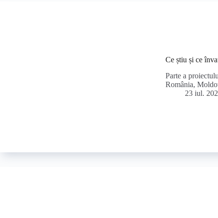
Ce știu și ce în
Parte a proiectul
România, Moldov
23 iul. 20