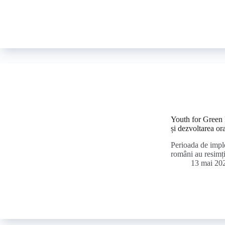
Youth for Green R
și dezvoltarea or
Perioada de impl
români au resimț
13 mai 20