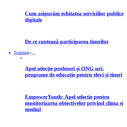
Cum asigurăm echitatea serviciilor publice
digitale
De ce contează participarea tinerilor
Training
Apel selecție profesori și ONG-uri:
programe de educație pentru elevi și tineri
EmpowerYouth: Apel selectie pentru
monitorizarea obiectivelor privind clima si
mediul