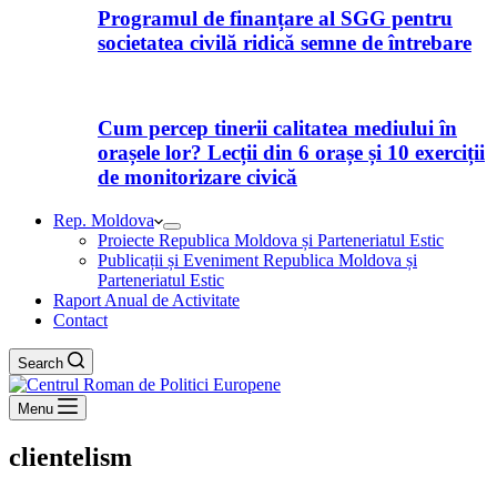
Programul de finanțare al SGG pentru
societatea civilă ridică semne de întrebare
Cum percep tinerii calitatea mediului în
orașele lor? Lecții din 6 orașe și 10 exerciții
de monitorizare civică
Rep. Moldova
Proiecte Republica Moldova și Parteneriatul Estic
Publicații și Eveniment Republica Moldova și
Parteneriatul Estic
Raport Anual de Activitate
Contact
Search
Menu
clientelism