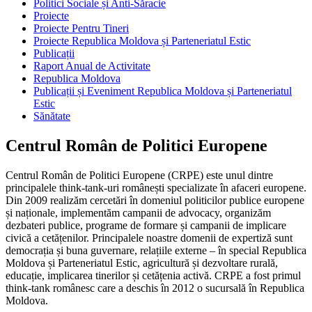
Politici Sociale și Anti-Săracie
Proiecte
Proiecte Pentru Tineri
Proiecte Republica Moldova și Parteneriatul Estic
Publicații
Raport Anual de Activitate
Republica Moldova
Publicații și Eveniment Republica Moldova și Parteneriatul
Estic
Sănătate
Centrul Român de Politici Europene
Centrul Român de Politici Europene (CRPE) este unul dintre
principalele think-tank-uri românești specializate în afaceri europene.
Din 2009 realizăm cercetări în domeniul politicilor publice europene
și naționale, implementăm campanii de advocacy, organizăm
dezbateri publice, programe de formare și campanii de implicare
civică a cetățenilor. Principalele noastre domenii de expertiză sunt
democrația și buna guvernare, relațiile externe – în special Republica
Moldova și Parteneriatul Estic, agricultură și dezvoltare rurală,
educație, implicarea tinerilor și cetățenia activă. CRPE a fost primul
think-tank românesc care a deschis în 2012 o sucursală în Republica
Moldova.