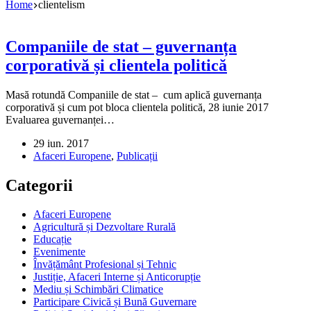
Home
clientelism
Companiile de stat – guvernanța
corporativă și clientela politică
Masă rotundă Companiile de stat – cum aplică guvernanța
corporativă și cum pot bloca clientela politică, 28 iunie 2017
Evaluarea guvernanței…
29 iun. 2017
Afaceri Europene
,
Publicații
Categorii
Afaceri Europene
Agricultură și Dezvoltare Rurală
Educație
Evenimente
Învățământ Profesional și Tehnic
Justiție, Afaceri Interne și Anticorupție
Mediu și Schimbări Climatice
Participare Civică și Bună Guvernare