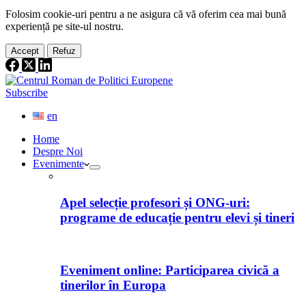
Folosim cookie-
uri
pentru a ne
asigura
că vă oferim cea
mai
bună
experiență pe
site
-ul nostru.
Accept
Refuz
Subscribe
en
Home
Despre Noi
Evenimente
Apel selecție profesori și ONG-uri:
programe de educație pentru elevi și tineri
Eveniment online: Participarea civică a
tinerilor în Europa