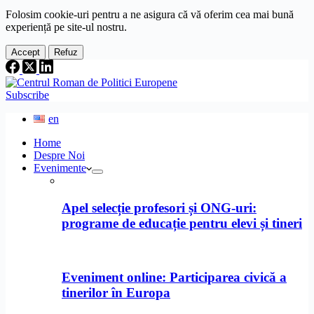
Folosim cookie-
uri
pentru a ne
asigura
că vă oferim cea
mai
bună
experiență pe
site
-ul nostru.
Accept
Refuz
Subscribe
en
Home
Despre Noi
Evenimente
Apel selecție profesori și ONG-uri:
programe de educație pentru elevi și tineri
Eveniment online: Participarea civică a
tinerilor în Europa