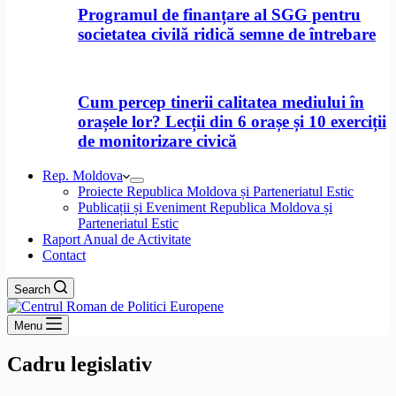
Programul de finanțare al SGG pentru
societatea civilă ridică semne de întrebare
Cum percep tinerii calitatea mediului în
orașele lor? Lecții din 6 orașe și 10 exerciții
de monitorizare civică
Rep. Moldova
Proiecte Republica Moldova și Parteneriatul Estic
Publicații și Eveniment Republica Moldova și
Parteneriatul Estic
Raport Anual de Activitate
Contact
Search
Menu
Cadru legislativ