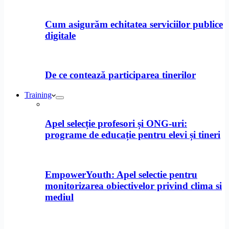
Cum asigurăm echitatea serviciilor publice
digitale
De ce contează participarea tinerilor
Training
Apel selecție profesori și ONG-uri:
programe de educație pentru elevi și tineri
EmpowerYouth: Apel selectie pentru
monitorizarea obiectivelor privind clima si
mediul