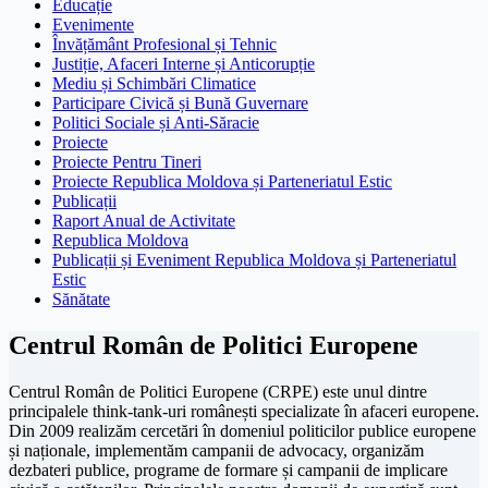
Educație
Evenimente
Învățământ Profesional și Tehnic
Justiție, Afaceri Interne și Anticorupție
Mediu și Schimbări Climatice
Participare Civică și Bună Guvernare
Politici Sociale și Anti-Săracie
Proiecte
Proiecte Pentru Tineri
Proiecte Republica Moldova și Parteneriatul Estic
Publicații
Raport Anual de Activitate
Republica Moldova
Publicații și Eveniment Republica Moldova și Parteneriatul
Estic
Sănătate
Centrul Român de Politici Europene
Centrul Român de Politici Europene (CRPE) este unul dintre
principalele think-tank-uri românești specializate în afaceri europene.
Din 2009 realizăm cercetări în domeniul politicilor publice europene
și naționale, implementăm campanii de advocacy, organizăm
dezbateri publice, programe de formare și campanii de implicare