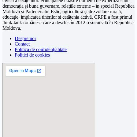
civică a cetățenilor. Principalele noastre domenii de expertiză sunt
democrația și buna guvernare, relațiile externe – în special Republica
Moldova și Parteneriatul Estic, agricultură și dezvoltare rurală,
educație, implicarea tinerilor și cetățenia activă. CRPE a fost primul
think-tank românesc care a deschis în 2012 o sucursală în Republica
Moldova.
Despre noi
Contact
Politică de confidențialitate
Politici de cookies