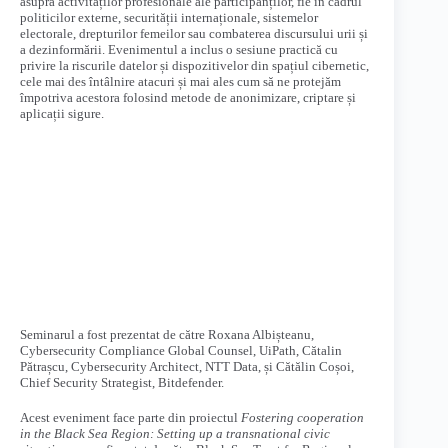
asupra activităților profesionale ale participanților, fie în cadrul
politicilor externe, securității internaționale, sistemelor
electorale, drepturilor femeilor sau combaterea discursului urii și
a dezinformării. Evenimentul a inclus o sesiune practică cu
privire la riscurile datelor și dispozitivelor din spațiul cibernetic,
cele mai des întâlnire atacuri și mai ales cum să ne protejăm
împotriva acestora folosind metode de anonimizare, criptare și
aplicații sigure.
Seminarul a fost prezentat de către Roxana Albișteanu,
Cybersecurity Compliance Global Counsel, UiPath, Cătalin
Pătrașcu, Cybersecurity Architect, NTT Data, și Cătălin Coșoi,
Chief Security Strategist, Bitdefender.
Acest eveniment face parte din proiectul
Fostering cooperation
in the Black Sea Region: Setting up a transnational civic