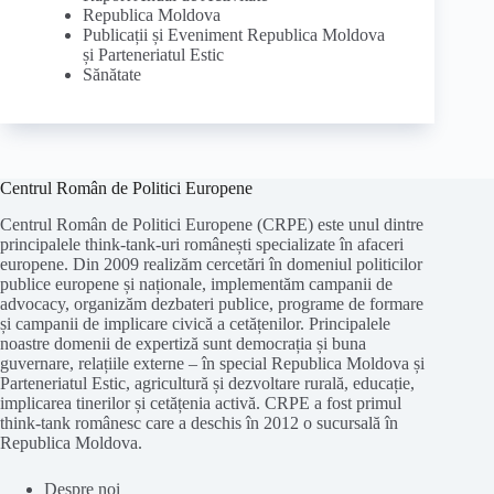
Republica Moldova
Publicații și Eveniment Republica Moldova
și Parteneriatul Estic
Sănătate
Centrul Român de Politici Europene
Centrul Român de Politici Europene (CRPE) este unul dintre
principalele think-tank-uri românești specializate în afaceri
europene. Din 2009 realizăm cercetări în domeniul politicilor
publice europene și naționale, implementăm campanii de
advocacy, organizăm dezbateri publice, programe de formare
și campanii de implicare civică a cetățenilor. Principalele
noastre domenii de expertiză sunt democrația și buna
guvernare, relațiile externe – în special Republica Moldova și
Parteneriatul Estic, agricultură și dezvoltare rurală, educație,
implicarea tinerilor și cetățenia activă. CRPE a fost primul
think-tank românesc care a deschis în 2012 o sucursală în
Republica Moldova.
Despre noi