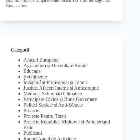
situation room
, finanțat de către Black Sea Trust for Regional
Cooperation
Categorii
Afaceri Europene
Agricultură și Dezvoltare Rurală
Educație
Evenimente
Învățământ Profesional și Tehnic
Justiție, Afaceri Interne și Anticorupție
Mediu și Schimbări Climatice
Participare Civică și Bună Guvernare
Politici Sociale și Anti-Săracie
Proiecte
Proiecte Pentru Tineri
Proiecte Republica Moldova și Parteneriatul
Estic
Publicații
Raport Anual de Activitate