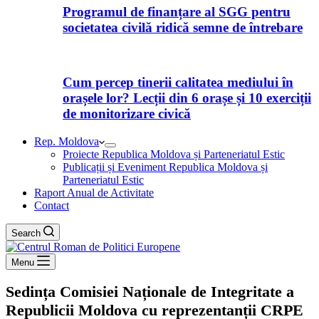
Programul de finanțare al SGG pentru
societatea civilă ridică semne de întrebare
Cum percep tinerii calitatea mediului în
orașele lor? Lecții din 6 orașe și 10 exerciții
de monitorizare civică
Rep. Moldova
Proiecte Republica Moldova și Parteneriatul Estic
Publicații și Eveniment Republica Moldova și
Parteneriatul Estic
Raport Anual de Activitate
Contact
Search
Menu
Sedința Comisiei Naționale de Integritate a
Republicii Moldova cu reprezentanții CRPE