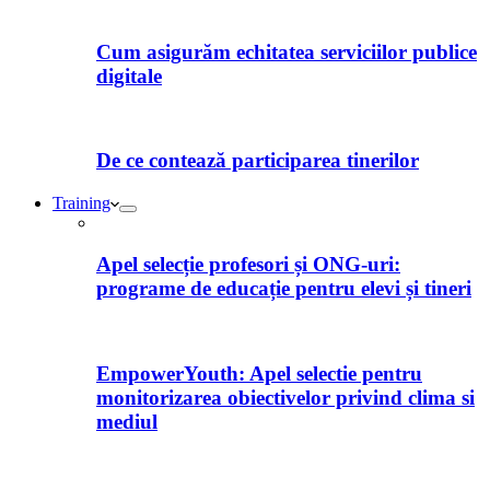
Cum asigurăm echitatea serviciilor publice
digitale
De ce contează participarea tinerilor
Training
Apel selecție profesori și ONG-uri:
programe de educație pentru elevi și tineri
EmpowerYouth: Apel selectie pentru
monitorizarea obiectivelor privind clima si
mediul