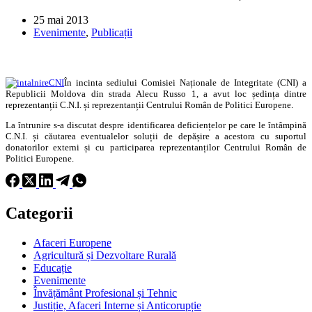
25 mai 2013
Evenimente
,
Publicații
În incinta sediului Comisiei Naționale de Integritate (CNI) a
Republicii Moldova din strada Alecu Russo 1, a avut loc ședința dintre
reprezentanții C.N.I. și reprezentanții Centrului Român de Politici Europene.
La întrunire s-a discutat despre identificarea deficiențelor pe care le întâmpină
C.N.I. și căutarea eventualelor soluții de depășire a acestora cu suportul
donatorilor externi și cu participarea reprezentanților Centrului Român de
Politici Europene.
Categorii
Afaceri Europene
Agricultură și Dezvoltare Rurală
Educație
Evenimente
Învățământ Profesional și Tehnic
Justiție, Afaceri Interne și Anticorupție