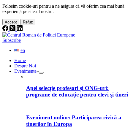
Folosim cookie-
uri
pentru a ne
asigura
că vă oferim cea
mai
bună
experiență pe
site
-ul nostru.
Accept
Refuz
Subscribe
en
Home
Despre Noi
Evenimente
Apel selecție profesori și ONG-uri:
programe de educație pentru elevi și tineri
Eveniment online: Participarea civică a
tinerilor în Europa