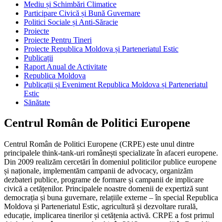
Mediu și Schimbări Climatice
Participare Civică și Bună Guvernare
Politici Sociale și Anti-Săracie
Proiecte
Proiecte Pentru Tineri
Proiecte Republica Moldova și Parteneriatul Estic
Publicații
Raport Anual de Activitate
Republica Moldova
Publicații și Eveniment Republica Moldova și Parteneriatul
Estic
Sănătate
Centrul Român de Politici Europene
Centrul Român de Politici Europene (CRPE) este unul dintre
principalele think-tank-uri românești specializate în afaceri europene.
Din 2009 realizăm cercetări în domeniul politicilor publice europene
și naționale, implementăm campanii de advocacy, organizăm
dezbateri publice, programe de formare și campanii de implicare
civică a cetățenilor. Principalele noastre domenii de expertiză sunt
democrația și buna guvernare, relațiile externe – în special Republica
Moldova și Parteneriatul Estic, agricultură și dezvoltare rurală,
educație, implicarea tinerilor și cetățenia activă. CRPE a fost primul