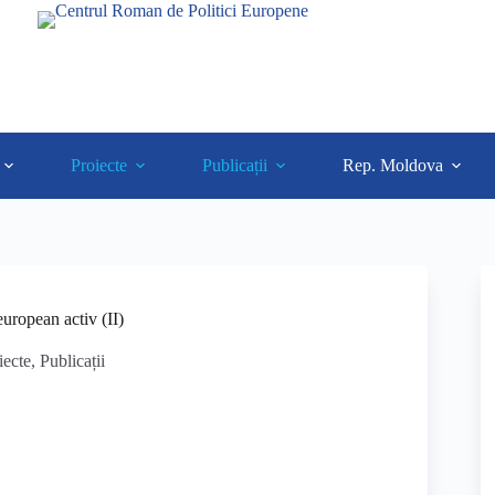
Proiecte
Publicații
Rep. Moldova
uropean activ (II)
iecte
,
Publicații