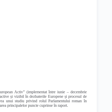
European Activ” (implementat între iunie – decembrie
ctive și vizibil în dezbaterile Europene și procesul de
rea unui studiu privind rolul Parlamentului roman în
rea principalelor puncte cuprinse în raport.