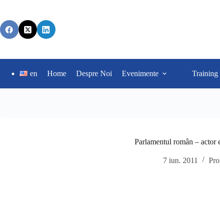
en
Home
Despre Noi
Evenimente
Training
Parlamentul român – actor e
7 iun. 2011
Pro