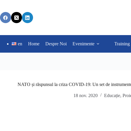
en
Home
Despre Noi
Evenimente
Training
NATO și răspunsul la criza COVID-19: Un set de instrumente 
18 nov. 2020
Educație
,
Proi