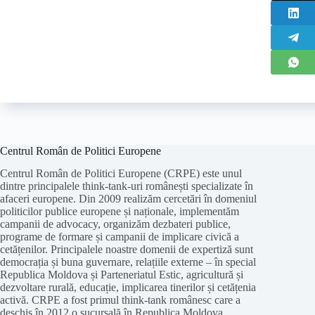
Centrul Român de Politici Europene
Centrul Român de Politici Europene (CRPE) este unul
dintre principalele think-tank-uri românești specializate în
afaceri europene. Din 2009 realizăm cercetări în domeniul
politicilor publice europene și naționale, implementăm
campanii de advocacy, organizăm dezbateri publice,
programe de formare și campanii de implicare civică a
cetățenilor. Principalele noastre domenii de expertiză sunt
democrația și buna guvernare, relațiile externe – în special
Republica Moldova și Parteneriatul Estic, agricultură și
dezvoltare rurală, educație, implicarea tinerilor și cetățenia
activă. CRPE a fost primul think-tank românesc care a
deschis în 2012 o sucursală în Republica Moldova.