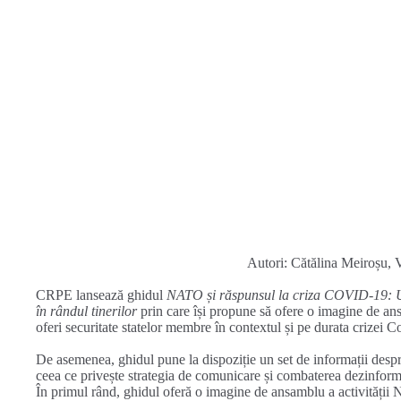
Autori: Cătălina Meiroșu, 
CRPE lansează ghidul
NATO și răspunsul la criza COVID-19: U
în rândul tinerilor
prin care își propune să ofere o imagine de ans
oferi securitate statelor membre în contextul și pe durata crizei C
De asemenea, ghidul pune la dispoziție un set de informații desp
ceea ce privește strategia de comunicare și combaterea dezinformă
În primul rând, ghidul oferă o imagine de ansamblu a activității 