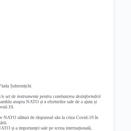
Vlada Șubernițchi
n set de instrumente pentru combaterea dezinformării
amblu asupra NATO și a eforturilor sale de a ajuta și
ovid-19.
re NATO alături de răspunsul său la criza Covid-19 în
rii.
NATO și a importanței sale pe scena internațională,