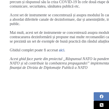
precum și răspunsul său la criza COVID-19 în cele două etape de
comunicare, securitatea, sănătatea publică etc.
Acest set de instrumente se concentrează și asupra modului în ca
a abordat diferitele canale de dezinformare, dar și amenințările, in
public.
Mai mult, acest set de instrumente se concentrează asupra modului p
contracararea dezinformării și propune mai multe recomandări care î
se prezintă un set de exemple de bună practică din rândul aliaț
Ghidul complet poate fi accesat
aici
.
Acest ghid face parte din proiectul „Răspunsul NATO la pandemi
NATO și să contribuie la combaterea propagandei” implementat
finanțat de Divizia de Diplomație Publică a NATO