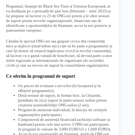
Programul, finanțat de Black Sea Trust și Uniunea Europeană, se
va desfășura pe o perioadă de șase luni (februarie – iulie 2025) și
își propune să lucreze cu 25 de ONG-uri pentru a le oferi sesiuni
de suport pentru nevoile organizaționale, financiare sau de
identificare a oportunităților de finanțare, acces la noi proiecte și
parteneriate europene.
Căutăm în special ONG-uri sau grupuri civice din comunități
mici și mijlocii (rural/urban mic) care să fie parte a programului și
care își doresc să crească implicarea civică la nivelul comunității,
să lucreze cu o gamă variată de beneficiari, să devină parte a unor
rețele regionale și internaționale de organizații ale societății
civile și care au nevoie de suport în consolidarea organizațiilor.
Ce oferim în programul de suport
Un proces de evaluare a nevoilor (la începutul și la
sfârșitul programului);
Două sesiuni de suport, în format fizic, la Chișinău,
(jumătate de zi) și suport în patru sesiuni online pentru
creșterea sustenabilității ONG-urilor (2 ore);
Program de mentorat individual, în funcție de cerințele
organizațiilor participante;
Componentă de asistență financiară (achiziții software și
hardware) pentru cele mai active 3 ONG-uri participante
în program în valoare de 3,000 EURO (3 x 1,000 EURO);
Acces la noi oportunități de finanțare, rețele de ONG-uri,