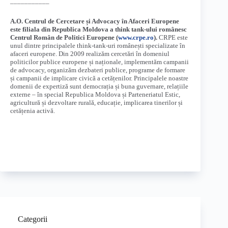
–––––––––––
A.O. Centrul de Cercetare și Advocacy în Afaceri Europene
este filiala din Republica Moldova a think tank-ului românesc
Centrul Român de Politici Europene (
www.crpe.ro
).
CRPE este
unul dintre principalele think-tank-uri românești specializate în
afaceri europene. Din 2009 realizăm cercetări în domeniul
politicilor publice europene și naționale, implementăm campanii
de advocacy, organizăm dezbateri publice, programe de formare
și campanii de implicare civică a cetățenilor. Principalele noastre
domenii de expertiză sunt democrația și buna guvernare, relațiile
externe – în special Republica Moldova și Parteneriatul Estic,
agricultură și dezvoltare rurală, educație, implicarea tinerilor și
cetățenia activă.
Categorii