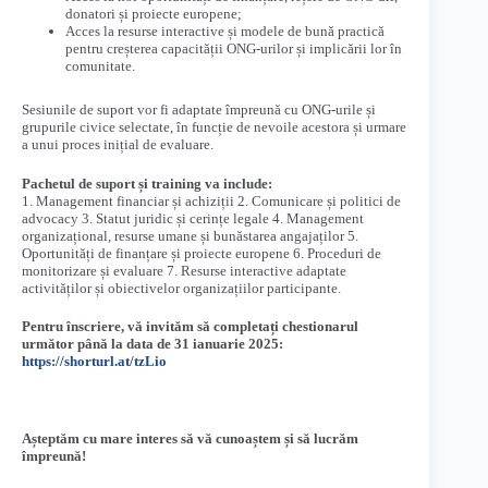
donatori și proiecte europene;
Acces la resurse interactive și modele de bună practică
pentru creșterea capacității ONG-urilor și implicării lor în
comunitate.
Sesiunile de suport vor fi adaptate împreună cu ONG-urile și
grupurile civice selectate, în funcție de nevoile acestora și urmare
a unui proces inițial de evaluare.
Pachetul de suport și training va include:
1. Management financiar și achiziții 2. Comunicare și politici de
advocacy 3. Statut juridic și cerințe legale 4. Management
organizațional, resurse umane și bunăstarea angajaților 5.
Oportunități de finanțare și proiecte europene 6. Proceduri de
monitorizare și evaluare 7. Resurse interactive adaptate
activităților și obiectivelor organizațiilor participante.
Pentru înscriere, vă invităm să completați chestionarul
următor până la data de 31 ianuarie 2025:
https://shorturl.at/tzLio
Așteptăm cu mare interes să vă cunoaștem și să lucrăm
împreună!