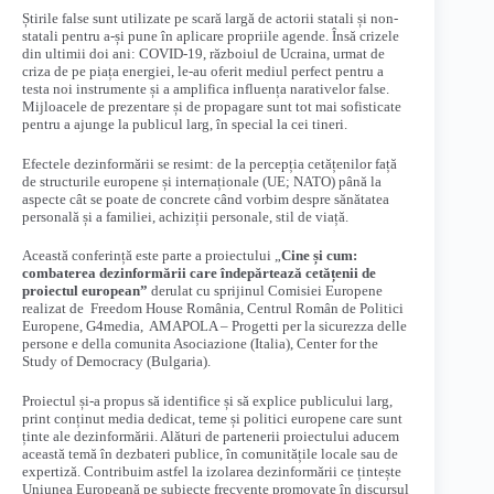
Știrile false sunt utilizate pe scară largă de actorii statali și non-
statali pentru a-și pune în aplicare propriile agende. Însă crizele
din ultimii doi ani: COVID-19, războiul de Ucraina, urmat de
criza de pe piața energiei, le-au oferit mediul perfect pentru a
testa noi instrumente și a amplifica influența narativelor false.
Mijloacele de prezentare și de propagare sunt tot mai sofisticate
pentru a ajunge la publicul larg, în special la cei tineri.
Efectele dezinformării se resimt: de la percepția cetățenilor față
de structurile europene și internaționale (UE; NATO) până la
aspecte cât se poate de concrete când vorbim despre sănătatea
personală și a familiei, achiziții personale, stil de viață.
Această conferință este parte a proiectului „
Cine și cum:
combaterea dezinformării care îndepărtează cetățenii de
proiectul european”
derulat cu sprijinul Comisiei Europene
realizat de Freedom House România, Centrul Român de Politici
Europene, G4media, AMAPOLA – Progetti per la sicurezza delle
persone e della comunita Asociazione (Italia), Center for the
Study of Democracy (Bulgaria).
Proiectul și-a propus să identifice și să explice publicului larg,
print conținut media dedicat, teme și politici europene care sunt
ținte ale dezinformării. Alături de partenerii proiectului aducem
această temă în dezbateri publice, în comunitățile locale sau de
expertiză. Contribuim astfel la izolarea dezinformării ce țintește
Uniunea Europeană pe subiecte frecvente promovate în discursul