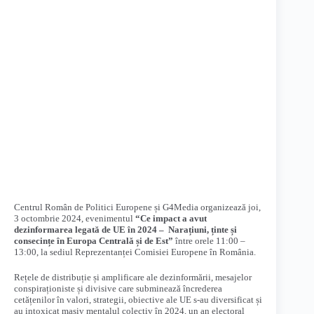
Centrul Român de Politici Europene și G4Media organizează joi,
3 octombrie 2024, evenimentul
“Ce impact a avut
dezinformarea legată de UE în 2024 – Narațiuni, ținte și
consecințe în Europa Centrală și de Est”
între
orele 11:00 –
13:00, la sediul Reprezentanței Comisiei Europene în România.
Rețele de distribuție și amplificare ale dezinformării, mesajelor
conspiraționiste și divisive care subminează încrederea
cetățenilor în valori, strategii, obiective ale UE s-au diversificat și
au intoxicat masiv mentalul colectiv în 2024, un an electoral