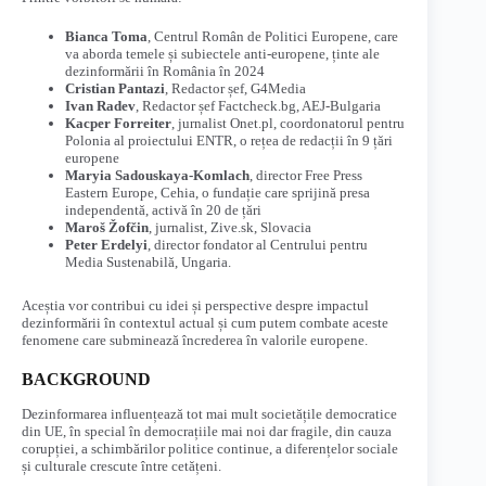
Bianca Toma
, Centrul Român de Politici Europene, care
va aborda temele și subiectele anti-europene, ținte ale
dezinformării în România în 2024
Cristian Pantazi
, Redactor șef, G4Media
Ivan Radev
, Redactor șef Factcheck.bg, AEJ-Bulgaria
Kacper Forreiter
, jurnalist Onet.pl, coordonatorul pentru
Polonia al proiectului ENTR, o rețea de redacții în 9 țări
europene
Maryia Sadouskaya-Komlach
, director Free Press
Eastern Europe, Cehia, o fundație care sprijină presa
independentă, activă în 20 de țări
Maroš Žofčin
, jurnalist, Zive.sk, Slovacia
Peter Erdelyi
, director fondator al Centrului pentru
Media Sustenabilă, Ungaria.
Aceștia vor contribui cu idei și perspective despre impactul
dezinformării în contextul actual și cum putem combate aceste
fenomene care subminează încrederea în valorile europene.
BACKGROUND
Dezinformarea influențează tot mai mult societățile democratice
din UE, în special în democrațiile mai noi dar fragile, din cauza
corupției, a schimbărilor politice continue, a diferențelor sociale
și culturale crescute între cetățeni.