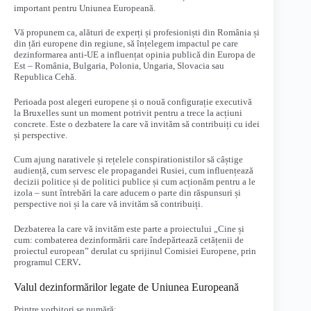
important pentru Uniunea Europeană.
Vă propunem ca, alături de experți și profesioniști din România și
din țări europene din regiune, să înțelegem impactul pe care
dezinformarea anti-UE a influențat opinia publică din Europa de
Est – România, Bulgaria, Polonia, Ungaria, Slovacia sau
Republica Cehă.
Perioada post alegeri europene și o nouă configurație executivă
la Bruxelles sunt un moment potrivit pentru a trece la acțiuni
concrete. Este o dezbatere la care vă invităm să contribuiți cu idei
și perspective.
Cum ajung narativele și rețelele conspirationistilor să câștige
audiență, cum servesc ele propagandei Rusiei, cum influențează
decizii politice și de politici publice și cum acționăm pentru a le
izola – sunt întrebări la care aducem o parte din răspunsuri și
perspective noi și la care vă invităm să contribuiți.
Dezbaterea la care vă invităm este parte a proiectului „Cine și
cum: combaterea dezinformării care îndepărtează cetățenii de
proiectul european” derulat cu sprijinul Comisiei Europene, prin
programul CERV
.
Valul dezinformărilor legate de Uniunea Europeană
Printre vorbitori se numără: