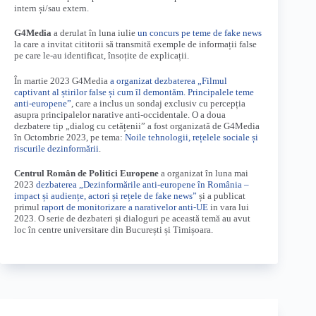
intern și/sau extern.
G4Media
a derulat în luna iulie
un concurs pe teme de fake news
la care a invitat cititorii să transmită exemple de informații false
pe care le-au identificat, însoțite de explicații.
În martie 2023 G4Media
a organizat dezbaterea „Filmul
captivant al știrilor false și cum îl demontăm. Principalele teme
anti-europene”
, care a inclus un sondaj exclusiv cu percepția
asupra principalelor narative anti-occidentale. O a doua
dezbatere tip „dialog cu cetățenii” a fost organizată de G4Media
în Octombrie 2023, pe tema:
Noile tehnologii, rețelele sociale și
riscurile dezinformării
.
Centrul Român de Politici Europene
a organizat în luna mai
2023
dezbaterea „Dezinformările anti-europene în România –
impact și audiențe, actori și rețele de fake news”
și a publicat
primul
raport de monitorizare a narativelor anti-UE
in vara lui
2023. O serie de dezbateri și dialoguri pe această temă au avut
loc în centre universitare din București și Timișoara.