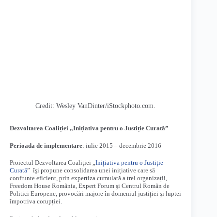
Credit: Wesley VanDinter/iStockphoto.com.
Dezvoltarea Coaliției „Inițiativa pentru o Justiție Curată”
Perioada de implementare
: iulie 2015 – decembrie 2016
Proiectul Dezvoltarea Coaliției „
Inițiativa pentru o Justiție
Curată
” îşi propune consolidarea unei inițiative care să
confrunte eficient, prin expertiza cumulată a trei organizații,
Freedom House România, Expert Forum şi Centrul Român de
Politici Europene, provocări majore în domeniul justiției și luptei
împotriva corupției.