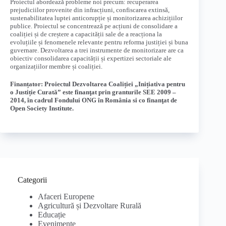
Proiectul abordează probleme noi precum: recuperarea
prejudiciilor provenite din infracțiuni, confiscarea extinsă,
sustenabilitatea luptei anticorupție și monitorizarea achizițiilor
publice. Proiectul se concentrează pe acțiuni de consolidare a
coaliției și de creștere a capacității sale de a reacționa la
evoluțiile și fenomenele relevante pentru reforma justiției și buna
guvernare. Dezvoltarea a trei instrumente de monitorizare are ca
obiectiv consolidarea capacității și expertizei sectoriale ale
organizațiilor membre și coaliției.
Finanțator: Proiectul Dezvoltarea Coaliției „Inițiativa pentru
o Justiție Curată” este finanţat prin granturile SEE 2009 –
2014, în cadrul Fondului ONG în România si co finanţat de
Open Society Institute.
Categorii
Afaceri Europene
Agricultură și Dezvoltare Rurală
Educație
Evenimente