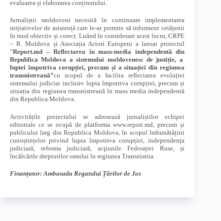
evaluarea și elaborarea conținutului.
Jurnaliștii moldoveni necesită în continuare implementarea
inițiativelor de asistență care le-ar permite să informeze cetățenii
în mod obiectiv și corect. Luând în considerare acest lucru, CRPE
– R. Moldova și Asociația Actori Europeni a lansat proiectul
“
Report.md –
Reflectarea
în mass-media
independent
ă din
Republica
Moldova
a sistemul
ui moldovenesc de justiție, a
lupt
ei împotriva
corupției, precum
și
a situației
din
regiunea
transnistreană
”
cu scopul de a facilita reflectarea evoluției
sistemului judiciar inclusiv lupta împotriva corupției, precum și
situația din regiunea transnistreană în mass media independentă
din Republica Moldova.
Activitățile proiectului se adresează jurnaliștilor echipei
editoriale ce se ocupă de platforma www.report.md, precum și
publicului larg din Republica Moldova, în scopul îmbunătățirii
cunoștințelor privind lupta împotriva corupției, independența
judiciară, reforma judiciară, acţiunile Federației Ruse, și
încălcările drepturilor omului în regiunea Transnistria.
Finanțator: Ambasada
Regatului
Țărilor de Jos