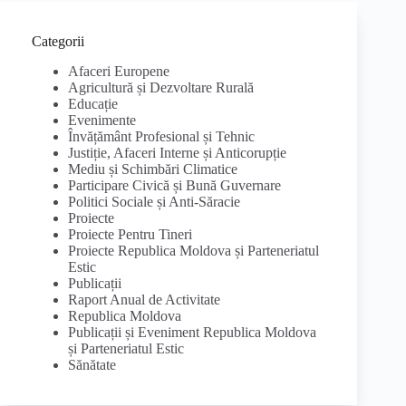
Categorii
Afaceri Europene
Agricultură și Dezvoltare Rurală
Educație
Evenimente
Învățământ Profesional și Tehnic
Justiție, Afaceri Interne și Anticorupție
Mediu și Schimbări Climatice
Participare Civică și Bună Guvernare
Politici Sociale și Anti-Săracie
Proiecte
Proiecte Pentru Tineri
Proiecte Republica Moldova și Parteneriatul
Estic
Publicații
Raport Anual de Activitate
Republica Moldova
Publicații și Eveniment Republica Moldova
și Parteneriatul Estic
Sănătate