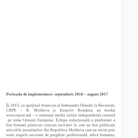
Perioada de implementare: septembrie 2016 – august 2017
În 2015, cu sprijinul financiar al Ambasadei Olandei la București,
CRPE – R. Moldova și Euractiv România au fondat
www.report.md – o instituție media online independentă centrată
pe tema Uniunii Europene. Echipa redacțională a platformei a
fost formată printr-un concurs inovativ în care au fost publicate
articolele jurnaliștilor din Republica Moldova care au trecut prin
toate etapele necesare de pregătire profesională, adică formarea,