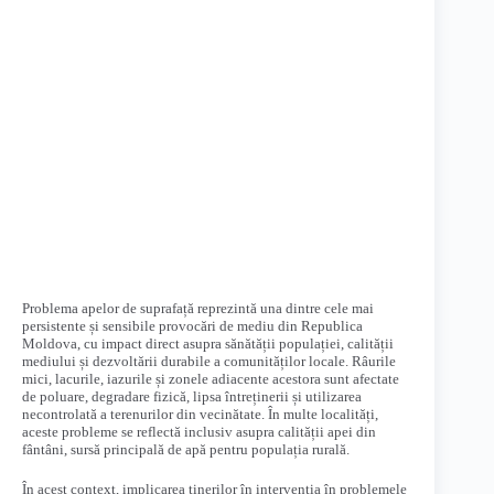
Problema apelor de suprafață reprezintă una dintre cele mai
persistente și sensibile provocări de mediu din Republica
Moldova, cu impact direct asupra sănătății populației, calității
mediului și dezvoltării durabile a comunităților locale. Râurile
mici, lacurile, iazurile și zonele adiacente acestora sunt afectate
de poluare, degradare fizică, lipsa întreținerii și utilizarea
necontrolată a terenurilor din vecinătate. În multe localități,
aceste probleme se reflectă inclusiv asupra calității apei din
fântâni, sursă principală de apă pentru populația rurală.
În acest context, implicarea tinerilor în intervenția în problemele