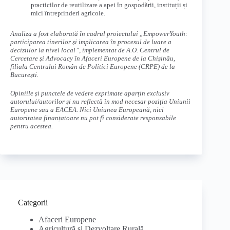
practicilor de reutilizare a apei în gospodării, instituții și
mici întreprinderi agricole.
Analiza a fost elaborată în cadrul proiectului „EmpowerYouth:
participarea tinerilor și implicarea în procesul de luare a
deciziilor la nivel local”, implementat de A.O. Centrul de
Cercetare și Advocacy în Afaceri Europene de la Chișinău,
filiala Centrului Român de Politici Europene (CRPE) de la
București.
Opiniile și punctele de vedere exprimate aparțin exclusiv
autorului/autorilor și nu reflectă în mod necesar poziția Uniunii
Europene sau a EACEA. Nici Uniunea Europeană, nici
autoritatea finanțatoare nu pot fi considerate responsabile
pentru acestea.
Categorii
Afaceri Europene
Agricultură și Dezvoltare Rurală