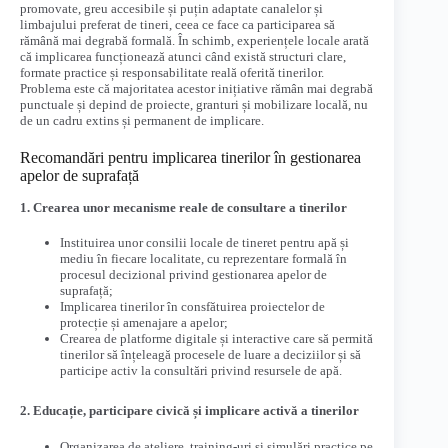
promovate, greu accesibile și puțin adaptate canalelor și
limbajului preferat de tineri, ceea ce face ca participarea să
rămână mai degrabă formală. În schimb, experiențele locale arată
că implicarea funcționează atunci când există structuri clare,
formate practice și responsabilitate reală oferită tinerilor.
Problema este că majoritatea acestor inițiative rămân mai degrabă
punctuale și depind de proiecte, granturi și mobilizare locală, nu
de un cadru extins și permanent de implicare.
Recomandări pentru implicarea tinerilor în gestionarea
apelor de suprafață
1. Crearea unor mecanisme reale de consultare a tinerilor
Instituirea unor consilii locale de tineret pentru apă și
mediu în fiecare localitate, cu reprezentare formală în
procesul decizional privind gestionarea apelor de
suprafață;
Implicarea tinerilor în consfătuirea proiectelor de
protecție și amenajare a apelor;
Crearea de platforme digitale și interactive care să permită
tinerilor să înțeleagă procesele de luare a deciziilor și să
participe activ la consultări privind resursele de apă.
2. Educație, participare civică și implicare activă a tinerilor
Organizarea de ateliere, training-uri și simulări practice pe