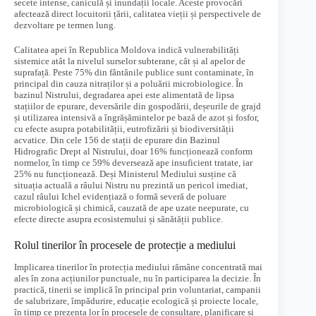
secete intense, caniculă și inundații locale. Aceste provocări
afectează direct locuitorii țării, calitatea vieții și perspectivele de
dezvoltare pe termen lung.
Calitatea apei în Republica Moldova indică vulnerabilități
sistemice atât la nivelul surselor subterane, cât și al apelor de
suprafață. Peste 75% din fântânile publice sunt contaminate, în
principal din cauza nitraților și a poluării microbiologice. În
bazinul Nistrului, degradarea apei este alimentată de lipsa
stațiilor de epurare, deversările din gospodării, deșeurile de grajd
și utilizarea intensivă a îngrășămintelor pe bază de azot și fosfor,
cu efecte asupra potabilității, eutrofizării și biodiversității
acvatice. Din cele 156 de stații de epurare din Bazinul
Hidrografic Drept al Nistrului, doar 16% funcționează conform
normelor, în timp ce 59% deversează ape insuficient tratate, iar
25% nu funcționează. Deși Ministerul Mediului susține că
situația actuală a râului Nistru nu prezintă un pericol imediat,
cazul râului Ichel evidențiază o formă severă de poluare
microbiologică și chimică, cauzată de ape uzate neepurate, cu
efecte directe asupra ecosistemului și sănătății publice.
Rolul tinerilor în procesele de protecție a mediului
Implicarea tinerilor în protecția mediului rămâne concentrată mai
ales în zona acțiunilor punctuale, nu în participarea la decizie. În
practică, tinerii se implică în principal prin voluntariat, campanii
de salubrizare, împădurire, educație ecologică și proiecte locale,
în timp ce prezența lor în procesele de consultare, planificare și