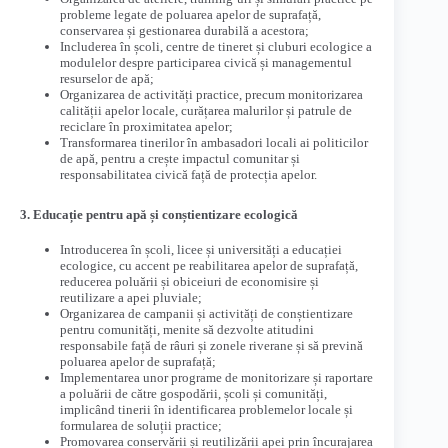
probleme legate de poluarea apelor de suprafață,
conservarea și gestionarea durabilă a acestora;
Includerea în școli, centre de tineret și cluburi ecologice a
modulelor despre participarea civică și managementul
resurselor de apă;
Organizarea de activități practice, precum monitorizarea
calității apelor locale, curățarea malurilor și patrule de
reciclare în proximitatea apelor;
Transformarea tinerilor în ambasadori locali ai politicilor
de apă, pentru a crește impactul comunitar și
responsabilitatea civică față de protecția apelor.
3. Educație pentru apă și conștientizare ecologică
Introducerea în școli, licee și universități a educației
ecologice, cu accent pe reabilitarea apelor de suprafață,
reducerea poluării și obiceiuri de economisire și
reutilizare a apei pluviale;
Organizarea de campanii și activități de conștientizare
pentru comunități, menite să dezvolte atitudini
responsabile față de râuri și zonele riverane și să prevină
poluarea apelor de suprafață;
Implementarea unor programe de monitorizare și raportare
a poluării de către gospodării, școli și comunități,
implicând tinerii în identificarea problemelor locale și
formularea de soluții practice;
Promovarea conservării și reutilizării apei prin încurajarea