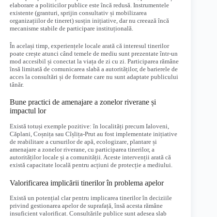
elaborare a politicilor publice este încă redusă. Instrumentele
existente (granturi, sprijin consultativ și mobilizarea
organizațiilor de tineret) susțin inițiative, dar nu creează încă
mecanisme stabile de participare instituțională.
În același timp, experiențele locale arată că interesul tinerilor
poate crește atunci când temele de mediu sunt prezentate într-un
mod accesibil și conectat la viața de zi cu zi. Participarea rămâne
însă limitată de comunicarea slabă a autorităților, de barierele de
acces la consultări și de formate care nu sunt adaptate publicului
tânăr.
Bune practici de amenajare a zonelor riverane și
impactul lor
Există totuși exemple pozitive: în localități precum Ialoveni,
Căplani, Coșnița sau Cîșlița-Prut au fost implementate inițiative
de reabilitare a cursurilor de apă, ecologizare, plantare și
amenajare a zonelor riverane, cu participarea tinerilor, a
autorităților locale și a comunității. Aceste intervenții arată că
există capacitate locală pentru acțiuni de protecție a mediului.
Valorificarea implicării tinerilor în problema apelor
Există un potențial clar pentru implicarea tinerilor în deciziile
privind gestionarea apelor de suprafață, însă acesta rămâne
insuficient valorificat. Consultările publice sunt adesea slab