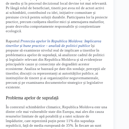
de mediu și în procesul decizional local devine tot mai relevantă.
Pe lângă rolul de beneficiari, tinerii pot avea rol de actori activi
ai schimbării, contribuind cu idei, inițiative comunitare și
presiune civică pentru soluții durabile. Participarea lor la proiecte
practice, precum curățarea râurilor mici și amenajarea malurilor,
poate dezvolta comportamente responsabile și conștientizare
ecologică.
Raportul
Protecția apelor în Republica Moldova: Implicarea
tinerilor și bune practice – analiză de politici publice
își
propune să examineze nivelul real de implicare a tinerilor în
problematica apelor de suprafață, să analizeze cadrul de politici
și legislativ relevant din Republica Moldova și să evidențieze
principalele cauze și consecințe ale degradării acestor
ecosisteme. Analiza se bazează pe date din sondaje, percepții ale
tinerilor, discuții cu reprezentanți ai autorităților publice, ai
instituțiilor de tineret și ai organizațiilor neguvernamentale,
precum și pe examinarea documentelor strategice și legislative
existente.
Problema apelor de suprafață
În contextul schimbărilor climatice, Republica Moldova este una
dintre cele mai vulnerabile state din Europa, mai ales din cauza
resurselor limitate de apă potabilă și a ratei scăzute de
împădurire, care reprezintă puțin peste 11% din suprafața
republicii, față de media europeană de 35%. În fiecare an sunt