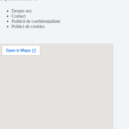
Despre noi
Contact
Politică de confidențialitate
Politici de cookies
Folosim cookie-
uri
pentru a ne
asigura
că vă oferim cea
mai
bună
experiență pe
site
-ul nostru.
ACCEPT
REFUZ