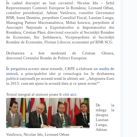
În cadrul discuției au luat cuvantul: Niculae Idu – Șeful
Reprezentanței Comisiei Europene în România; Leonard Orban,
consilier prezidențial, Adrian Vasilescu, consilier Guvernator
BNR; Ionuț Dumitru, președinte Consiliul Fiscal; Laurian Lungu,
Managing Partner Macroanalitica; Mihai Ionescu, președinte al
Asociației Naționale a Exportatorilor si Importatorilor din
România; Cristian Păun, directorul executiv al Societății Române
de Economie; Ilie Șerbănescu, Vicepreședinte al Societății
Române de Economie, Florian Libocor, economist șef BNR SCG.
Dezbaterea a fost moderată de Cristian Ghinea,
directorul Centrului Român de Politici Europene.
În pregatirea acestei mese rotunde, CRPE a elaborat un
studiu de
sinteză
, a principalelor idei și cronologia lor în dezbaterea
publică națională pe această temă în ultimii ani: „Adoptarea Euro
in 2015: cum am ajuns la această data și ce șanse avem?”.
Textul integral al sintezei poate fi citit
aici
.
De la
stânga la
dreapta:
Laurian
Lungu,
Adrian
Vasilescu, Nicolae Idu, Leonard Orban