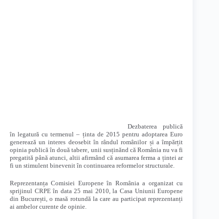
Dezbaterea publică
în legatură cu termenul – ținta de 2015 pentru adoptarea Euro
generează un interes deosebit în rândul românilor și a împărțit
opinia publică în două tabere, unii susținănd că România nu va fi
pregatită până atunci, altii afirmând că asumarea ferma a țintei ar
fi un stimulent binevenit în continuarea reformelor structurale.
Reprezentanța Comisiei Europene în România a organizat cu
sprijinul CRPE în data 25 mai 2010, la Casa Uniunii Europene
din București, o masă rotundă la care au participat reprezentanți
ai ambelor curente de opinie.