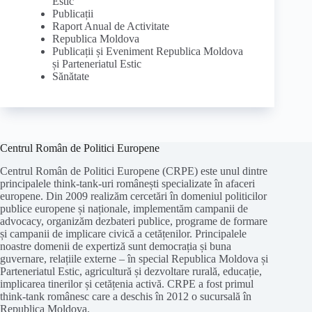
Estic
Publicații
Raport Anual de Activitate
Republica Moldova
Publicații și Eveniment Republica Moldova
și Parteneriatul Estic
Sănătate
Centrul Român de Politici Europene
Centrul Român de Politici Europene (CRPE) este unul dintre
principalele think-tank-uri românești specializate în afaceri
europene. Din 2009 realizăm cercetări în domeniul politicilor
publice europene și naționale, implementăm campanii de
advocacy, organizăm dezbateri publice, programe de formare
și campanii de implicare civică a cetățenilor. Principalele
noastre domenii de expertiză sunt democrația și buna
guvernare, relațiile externe – în special Republica Moldova și
Parteneriatul Estic, agricultură și dezvoltare rurală, educație,
implicarea tinerilor și cetățenia activă. CRPE a fost primul
think-tank românesc care a deschis în 2012 o sucursală în
Republica Moldova.