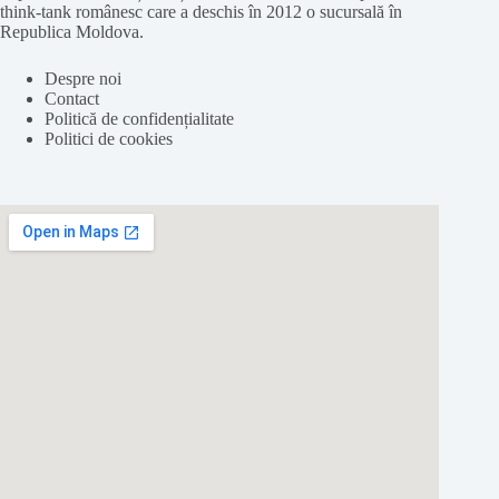
think-tank românesc care a deschis în 2012 o sucursală în
Republica Moldova.
Despre noi
Contact
Politică de confidențialitate
Politici de cookies
Folosim cookie-
uri
pentru a ne
asigura
că vă oferim cea
mai
bună
experiență pe
site
-ul nostru.