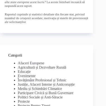
alte state europene acest lucru?
La aceste întrebari incearcă să
raspundă acest raport.
Raportul cuprinde și statistici detaliate din fiecare stat, privind
numărul de cetațenii acordate, motivația și statele de proveniență
ale solicitanților.
Categorii
Afaceri Europene
Agricultură și Dezvoltare Rurală
Educație
Evenimente
Învățământ Profesional și Tehnic
Justiție, Afaceri Interne și Anticorupție
Mediu și Schimbări Climatice
Participare Civică și Bună Guvernare
Politici Sociale și Anti-Săracie
Proiecte
Proiecte Pentru Tineri