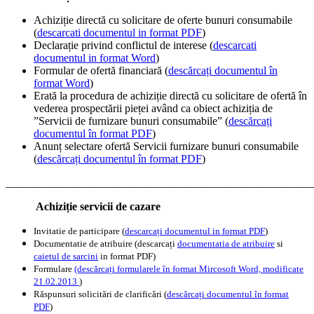
Achiziție directă cu solicitare de oferte bunuri consumabile
(
descarcati documentul in format PDF
)
Declarație privind conflictul de interese (
descarcati
documentul in format Word
)
Formular de ofertă financiară (
descărcați documentul în
format Word
)
Erată la procedura de achiziție directă cu solicitare de ofertă în
vederea prospectării pieței având ca obiect achiziția de
”Servicii de furnizare bunuri consumabile” (
descărcați
documentul în format PDF
)
Anunț selectare ofertă Servicii furnizare bunuri consumabile
(
descărcați documentul în format PDF
)
_______________________________________________________
Achiziție servicii de cazare
Invitatie de participare (
descarcați documentul in format PDF
)
Documentatie de atribuire (descarcați
documentatia de atribuire
si
caietul de sarcini
in format PDF)
Formulare
(descărcați formularele în format Mircosoft Word, modificate
21.02.2013
)
Răspunsuri solicitări de clarificări (
descărcați documentul în format
PDF
)