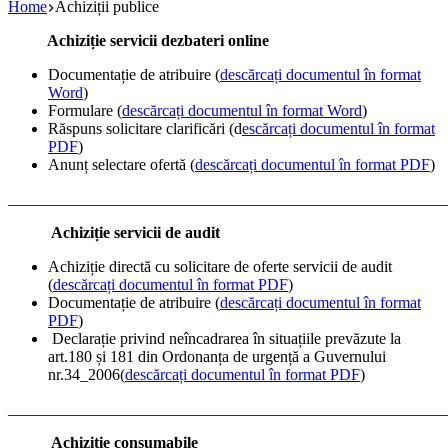
Home
Achiziții publice
Achiziție servicii dezbateri online
Documentație de atribuire (
descărcați documentul în format
Word
)
Formulare (
descărcați documentul în format Word
)
Răspuns solicitare clarificări (d
escărcați documentul în format
PDF
)
Anunț selectare ofertă (
descărcați documentul în format PDF
)
_______________________________________________________
Achiziție servicii de audit
Achiziție directă cu solicitare de oferte servicii de audit
(
descărcați documentul în format PDF
)
Documentație de atribuire (
descărcați documentul în format
PDF
)
Declarație privind neîncadrarea în situațiile prevăzute la
art.180 și 181 din Ordonanța de urgență a Guvernului
nr.34_2006(
descărcați documentul în format PDF
)
_______________________________________________________
Achiziție consumabile