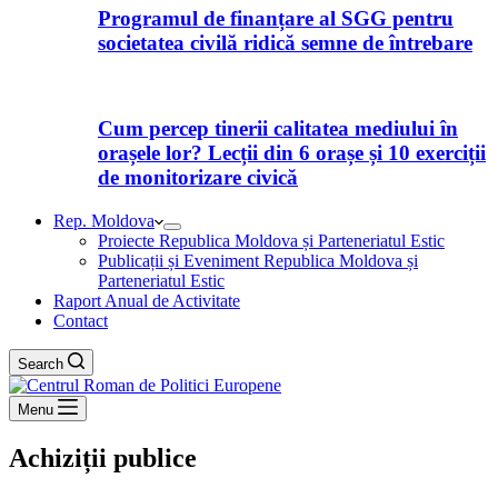
Programul de finanțare al SGG pentru
societatea civilă ridică semne de întrebare
Cum percep tinerii calitatea mediului în
orașele lor? Lecții din 6 orașe și 10 exerciții
de monitorizare civică
Rep. Moldova
Proiecte Republica Moldova și Parteneriatul Estic
Publicații și Eveniment Republica Moldova și
Parteneriatul Estic
Raport Anual de Activitate
Contact
Search
Menu
Achiziții publice