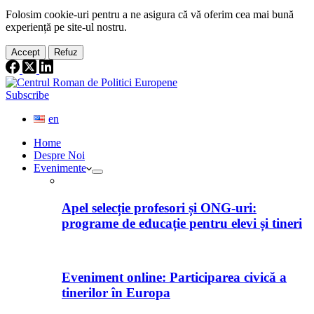
Folosim cookie-
uri
pentru a ne
asigura
că vă oferim cea
mai
bună
experiență pe
site
-ul nostru.
Accept
Refuz
Subscribe
en
Home
Despre Noi
Evenimente
Apel selecție profesori și ONG-uri:
programe de educație pentru elevi și tineri
Eveniment online: Participarea civică a
tinerilor în Europa