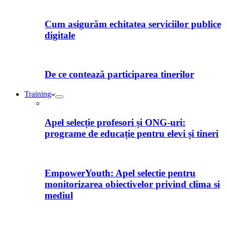
Cum asigurăm echitatea serviciilor publice
digitale
De ce contează participarea tinerilor
Training
Apel selecție profesori și ONG-uri:
programe de educație pentru elevi și tineri
EmpowerYouth: Apel selectie pentru
monitorizarea obiectivelor privind clima si
mediul