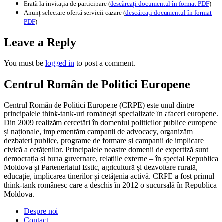
Erată la invitația de participare (
descărcați documentul în format PDF
)
Anunț selectare ofertă servicii cazare (
descărcați documentul în format
PDF
)
Leave a Reply
You must be
logged in
to post a comment.
Centrul Român de Politici Europene
Centrul Român de Politici Europene (CRPE) este unul dintre
principalele think-tank-uri românești specializate în afaceri europene.
Din 2009 realizăm cercetări în domeniul politicilor publice europene
și naționale, implementăm campanii de advocacy, organizăm
dezbateri publice, programe de formare și campanii de implicare
civică a cetățenilor. Principalele noastre domenii de expertiză sunt
democrația și buna guvernare, relațiile externe – în special Republica
Moldova și Parteneriatul Estic, agricultură și dezvoltare rurală,
educație, implicarea tinerilor și cetățenia activă. CRPE a fost primul
think-tank românesc care a deschis în 2012 o sucursală în Republica
Moldova.
Despre noi
Contact