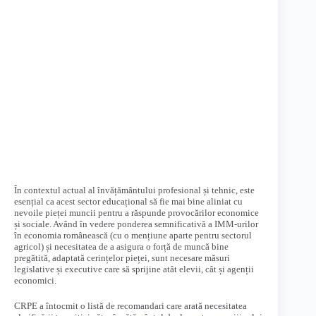
În contextul actual al învățământului profesional și tehnic, este
esențial ca acest sector educațional să fie mai bine aliniat cu
nevoile pieței muncii pentru a răspunde provocărilor economice
și sociale. Având în vedere ponderea semnificativă a IMM-urilor
în economia românească (cu o mențiune aparte pentru sectorul
agricol) și necesitatea de a asigura o forță de muncă bine
pregătită, adaptată cerințelor pieței, sunt necesare măsuri
legislative și executive care să sprijine atât elevii, cât și agenții
economici.
CRPE a întocmit o listă de recomandari care arată necesitatea