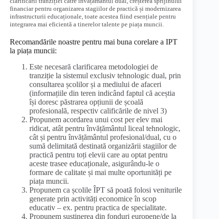
clarificării tranziției către învățământul dual, creșterea sprijinului
financiar pentru organizarea stagiilor de practică și modernizarea
infrastructurii educaționale, toate acestea fiind esențiale pentru
integrarea mai eficientă a tinerelor talente pe piața muncii.
Recomandările noastre pentru mai buna corelare a IPT
la piața muncii:
Este necesară clarificarea metodologiei de
tranziție la sistemul exclusiv tehnologic dual, prin
consultarea școlilor și a mediului de afaceri
(informațiile din teren indicând faptul că aceștia
își doresc păstrarea opțiunii de școală
profesională, respectiv calificările de nivel 3)
Propunem acordarea unui cost per elev mai
ridicat, atât pentru învățământul liceal tehnologic,
cât și pentru învățământul profesional/dual, cu o
sumă delimitată destinată organizării stagiilor de
practică pentru toți elevii care au optat pentru
aceste trasee educaționale, asigurându-le o
formare de calitate și mai multe oportunități pe
piața muncii.
Propunem ca școlile ÎPT să poată folosi veniturile
generate prin activități economice în scop
educativ – ex. pentru practica de specialitate.
Propunem susținerea din fonduri europene/de la