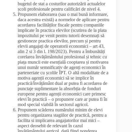
bugetul de stat a costurilor autorizării actualelor
școli profesionale pentru calificări de nivel 4.
Propunem elaborarea (sau o mai bună informare,
daca acestea există) a normelor de aplicare pentru
acordarea facilităților fiscale pentru companiile
implicate în practica elevilor (scutirea de la plata
impozitului pe venit pentru tutorii desemnați să
gestioneze practica elevilor, precum și pentru
elevii angajați de operatorii economici – art 43,
alin 2 si 3 din l. 198/2023). Pentru a îmbunătăți
corelarea învățământului profesional și tehnic cu
piața muncii este esențială cooptarea și motivarea
unui număr semnificativ de agenți economici în
parteneriate cu școlile ÎPT. O altă modalitate de a
motiva agenții economici să se implice în
practică/învățământ dual ar putea fi acordarea de
punctaje suplimentare la absorbția de fonduri
europene pentru agenții economici care primesc
elevi în practică – o propunere care ar putea fi în
mod special viabilă în sectorul agricol.
Propunem scăderea numărului minim de elevi
pentru organizarea stagiilor de practică, pentru a
facilita si implicarea angajatorilor mai mici –
aspect deosebit de relevant în cazul
învățământului agricol, dată fiind ponderea