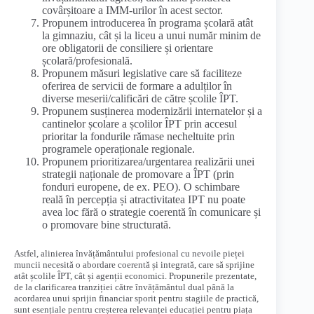
covârșitoare a IMM-urilor în acest sector.
Propunem introducerea în programa școlară atât
la gimnaziu, cât și la liceu a unui număr minim de
ore obligatorii de consiliere și orientare
școlară/profesională.
Propunem măsuri legislative care să faciliteze
oferirea de servicii de formare a adulților în
diverse meserii/calificări de către școlile ÎPT.
Propunem susținerea modernizării internatelor și a
cantinelor școlare a școlilor ÎPT prin accesul
prioritar la fondurile rămase necheltuite prin
programele operaționale regionale.
Propunem prioritizarea/urgentarea realizării unei
strategii naționale de promovare a ÎPT (prin
fonduri europene, de ex. PEO). O schimbare
reală în percepția și atractivitatea IPT nu poate
avea loc fără o strategie coerentă în comunicare și
o promovare bine structurată.
Astfel, alinierea învățământului profesional cu nevoile pieței
muncii necesită o abordare coerentă și integrată, care să sprijine
atât școlile ÎPT, cât și agenții economici. Propunerile prezentate,
de la clarificarea tranziției către învățământul dual până la
acordarea unui sprijin financiar sporit pentru stagiile de practică,
sunt esențiale pentru creșterea relevanței educației pentru piața