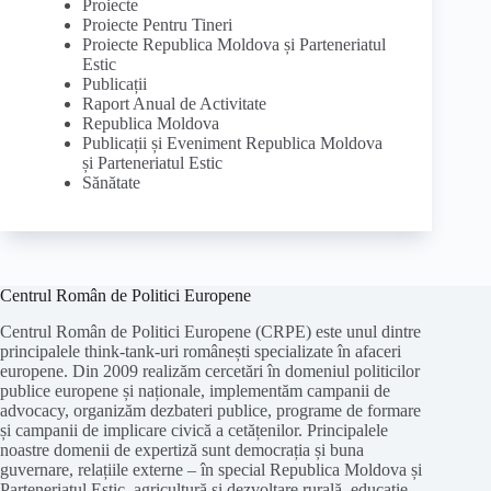
Proiecte
Proiecte Pentru Tineri
Proiecte Republica Moldova și Parteneriatul
Estic
Publicații
Raport Anual de Activitate
Republica Moldova
Publicații și Eveniment Republica Moldova
și Parteneriatul Estic
Sănătate
Centrul Român de Politici Europene
Centrul Român de Politici Europene (CRPE) este unul dintre
principalele think-tank-uri românești specializate în afaceri
europene. Din 2009 realizăm cercetări în domeniul politicilor
publice europene și naționale, implementăm campanii de
advocacy, organizăm dezbateri publice, programe de formare
și campanii de implicare civică a cetățenilor. Principalele
noastre domenii de expertiză sunt democrația și buna
guvernare, relațiile externe – în special Republica Moldova și
Parteneriatul Estic, agricultură și dezvoltare rurală, educație,