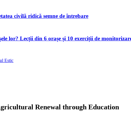
atea civilă ridică semne de întrebare
le lor? Lecții din 6 orașe și 10 exerciții de monitorizar
ul Estic
ricultural Renewal through Education