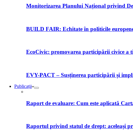
Monitorizarea Planului Național privind De
BUILD FAIR: Echitate în politicile europene 
EcoCivic: promovarea participării civice a t
EVY-PACT – Susținerea participării și implică
Publicații
Raport de evaluare: Cum este aplicată Car
Raportul privind statul de drept: aceleași p