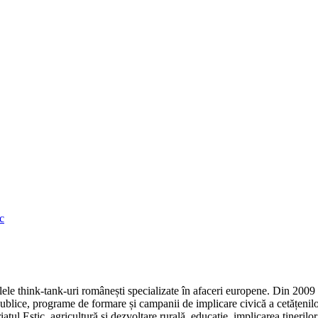
c
e think-tank-uri românești specializate în afaceri europene. Din 2009 r
ice, programe de formare și campanii de implicare civică a cetățenilor
atul Estic, agricultură și dezvoltare rurală, educație, implicarea tineril