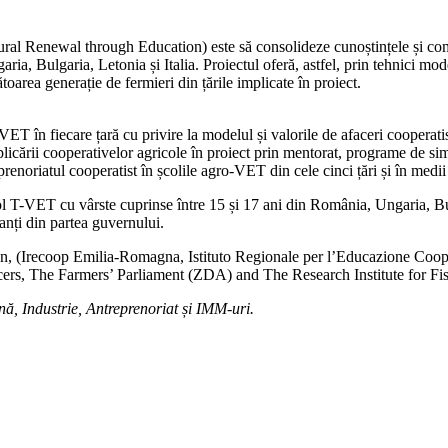
Renewal through Education) este să consolideze cunoștințele și compete
, Bulgaria, Letonia și Italia. Proiectul oferă, astfel, prin tehnici mode
oarea generație de fermieri din țările implicate în proiect.
VET în fiecare țară cu privire la modelul și valorile de afaceri cooperatis
licării cooperativelor agricole în proiect prin mentorat, programe de sim
prenoriatul cooperatist în școlile agro-VET din cele cinci țări și în medi
ol T-VET cu vârste cuprinse între 15 și 17 ani din România, Ungaria, Bul
vanți din partea guvernului.
ation, (Irecoop Emilia-Romagna, Istituto Regionale per l’Educazione Co
rs, The Farmers’ Parliament (ZDA) and The Research Institute for Fi
ă, Industrie, Antreprenoriat și IMM-uri.