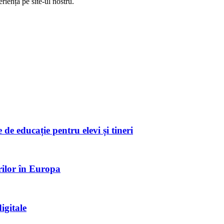
riență pe
site
-ul nostru.
de educație pentru elevi și tineri
rilor în Europa
igitale