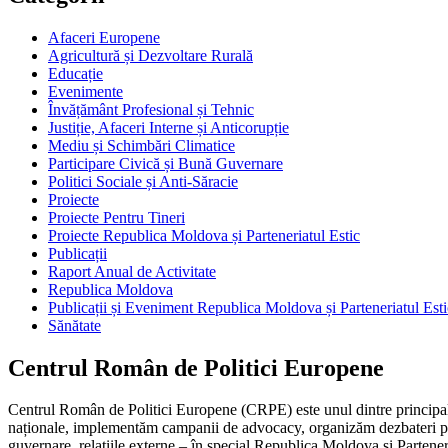
Afaceri Europene
Agricultură și Dezvoltare Rurală
Educație
Evenimente
Învățământ Profesional și Tehnic
Justiție, Afaceri Interne și Anticorupție
Mediu și Schimbări Climatice
Participare Civică și Bună Guvernare
Politici Sociale și Anti-Săracie
Proiecte
Proiecte Pentru Tineri
Proiecte Republica Moldova și Parteneriatul Estic
Publicații
Raport Anual de Activitate
Republica Moldova
Publicații și Eveniment Republica Moldova și Parteneriatul Esti
Sănătate
Centrul Român de Politici Europene
Centrul Român de Politici Europene (CRPE) este unul dintre principalel
naționale, implementăm campanii de advocacy, organizăm dezbateri publ
guvernare, relațiile externe – în special Republica Moldova și Parteneri