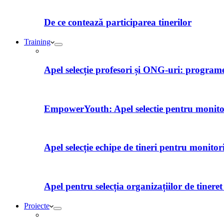
De ce contează participarea tinerilor
Training
Apel selecție profesori și ONG-uri: programe 
EmpowerYouth: Apel selectie pentru monitori
Apel selecție echipe de tineri pentru monitor
Apel pentru selecția organizațiilor de tiner
Proiecte