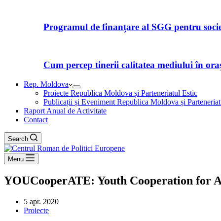
Programul de finanțare al SGG pentru societ
Cum percep tinerii calitatea mediului în orașe
Rep. Moldova
Proiecte Republica Moldova și Parteneriatul Estic
Publicații și Eveniment Republica Moldova și Parteneriat
Raport Anual de Activitate
Contact
Search
Menu
YOUCooperATE: Youth Cooperation for Ag
5 apr. 2020
Proiecte