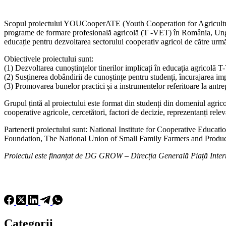
Scopul proiectului YOUCooperATE (Youth Cooperation for Agricultural 
programe de formare profesională agricolă (T -VET) în România, Ungaria
educație pentru dezvoltarea sectorului cooperativ agricol de către următ
Obiectivele proiectului sunt:
(1) Dezvoltarea cunoștințelor tinerilor implicați în educația agricolă T-
(2) Susținerea dobândirii de cunoștințe pentru studenți, încurajarea imp
(3) Promovarea bunelor practici și a instrumentelor referitoare la antre
Grupul țintă al proiectului este format din studenți din domeniul agric
cooperative agricole, cercetători, factori de decizie, reprezentanți rele
Partenerii proiectului sunt: National Institute for Cooperative Educ
Foundation, The National Union of Small Family Farmers and Produce
Proiectul este finanțat de DG GROW – Direcția Generală Piață Intern
Categorii