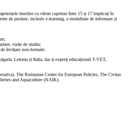
nțele tinerilor cu vârste cuprinse între 15 și 17 implicați în
rne de predare, inclusiv e-learning, o modalitate de informare și
te;
ulare, vizite de studiu;
i de învățare non-formale;
garia, Letonia și Italia, dar și experți educaționali T-VET,
operativa), The Romanian Center for European Policies, The Civitas
sheries and Aquaculture (NAIK).