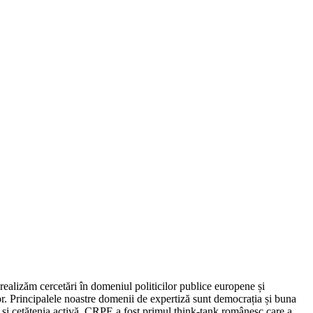
ealizăm cercetări în domeniul politicilor publice europene și
. Principalele noastre domenii de expertiză sunt democrația și buna
or și cetățenia activă. CRPE a fost primul think-tank românesc care a