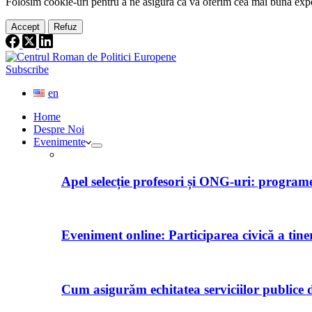
Folosim cookie-
uri
pentru a ne
asigura
că vă oferim cea
mai
bună expe
Accept
Refuz
Subscribe
en
Home
Despre Noi
Evenimente
Apel selecție profesori și ONG-uri: programe 
Eveniment online: Participarea civică a tine
Cum asigurăm echitatea serviciilor publice d