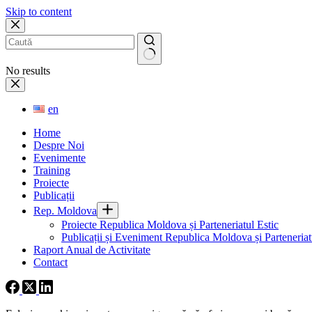
Skip to content
No results
en
Home
Despre Noi
Evenimente
Training
Proiecte
Publicații
Rep. Moldova
Proiecte Republica Moldova și Parteneriatul Estic
Publicații și Eveniment Republica Moldova și Parteneriatu
Raport Anual de Activitate
Contact