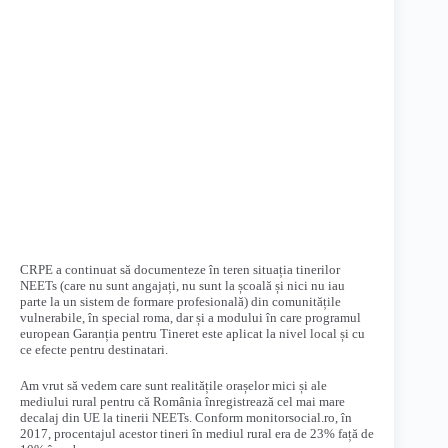
CRPE a continuat să documenteze în teren situația tinerilor
NEETs (care nu sunt angajați, nu sunt la școală și nici nu iau
parte la un sistem de formare profesională) din comunitățile
vulnerabile, în special roma, dar și a modului în care programul
european Garanția pentru Tineret este aplicat la nivel local și cu
ce efecte pentru destinatari.
Am vrut să vedem care sunt realitățile orașelor mici și ale
mediului rural pentru că România înregistrează cel mai mare
decalaj din UE la tinerii NEETs. Conform monitorsocial.ro, în
2017, procentajul acestor tineri în mediul rural era de 23% față de