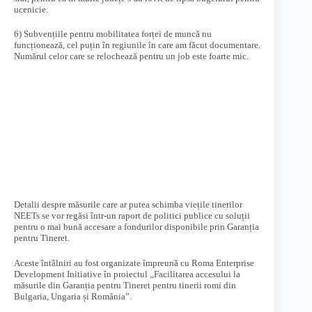
ucenicie.
6) Subvențiile pentru mobilitatea forței de muncă nu
funcționează, cel puțin în regiunile în care am făcut documentare.
Numărul celor care se relochează pentru un job este foarte mic.
Detalii despre măsurile care ar putea schimba viețile tinerilor
NEETs se vor regăsi într-un raport de politici publice cu soluții
pentru o mai bună accesare a fondurilor disponibile prin Garanția
pentru Tineret.
Aceste întâlniri au fost organizate împreună cu Roma Enterprise
Development Initiative în proiectul „Facilitarea accesului la
măsurile din Garanția pentru Tineret pentru tinerii romi din
Bulgaria, Ungaria și România”.