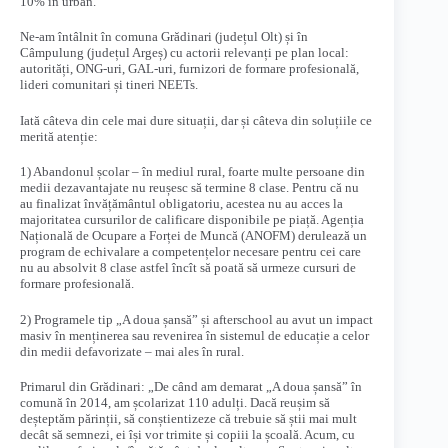
10% în urban.
Ne-am întâlnit în comuna Grădinari (județul Olt) și în
Câmpulung (județul Argeș) cu actorii relevanți pe plan local:
autorități, ONG-uri, GAL-uri, furnizori de formare profesională,
lideri comunitari și tineri NEETs.
Iată câteva din cele mai dure situații, dar și câteva din soluțiile ce
merită atenție:
1) Abandonul școlar – în mediul rural, foarte multe persoane din
medii dezavantajate nu reușesc să termine 8 clase. Pentru că nu
au finalizat învățământul obligatoriu, acestea nu au acces la
majoritatea cursurilor de calificare disponibile pe piață. Agenția
Națională de Ocupare a Forței de Muncă (ANOFM) derulează un
program de echivalare a competențelor necesare pentru cei care
nu au absolvit 8 clase astfel încît să poată să urmeze cursuri de
formare profesională.
2) Programele tip „A doua șansă” și afterschool au avut un impact
masiv în menținerea sau revenirea în sistemul de educație a celor
din medii defavorizate – mai ales în rural.
Primarul din Grădinari: „De când am demarat „A doua șansă” în
comună în 2014, am școlarizat 110 adulți. Dacă reușim să
deșteptăm părinții, să conștientizeze că trebuie să știi mai mult
decât să semnezi, ei își vor trimite și copiii la școală. Acum, cu