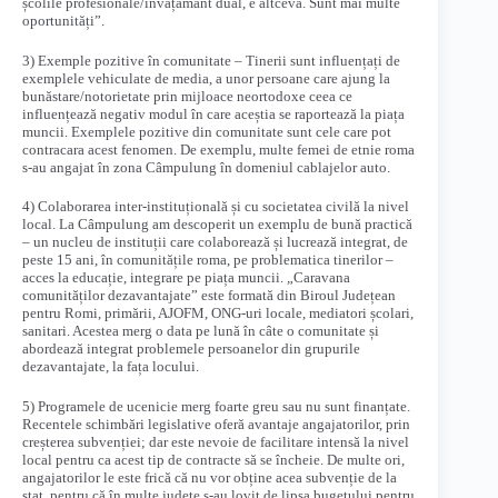
școlile profesionale/învățământ dual, e altceva. Sunt mai multe
oportunități”.
3) Exemple pozitive în comunitate – Tinerii sunt influențați de
exemplele vehiculate de media, a unor persoane care ajung la
bunăstare/notorietate prin mijloace neortodoxe ceea ce
influențează negativ modul în care aceștia se raportează la piața
muncii. Exemplele pozitive din comunitate sunt cele care pot
contracara acest fenomen. De exemplu, multe femei de etnie roma
s-au angajat în zona Câmpulung în domeniul cablajelor auto.
4) Colaborarea inter-instituțională și cu societatea civilă la nivel
local. La Câmpulung am descoperit un exemplu de bună practică
– un nucleu de instituții care colaborează și lucrează integrat, de
peste 15 ani, în comunitățile roma, pe problematica tinerilor –
acces la educație, integrare pe piața muncii. „Caravana
comunităților dezavantajate” este formată din Biroul Județean
pentru Romi, primării, AJOFM, ONG-uri locale, mediatori școlari,
sanitari. Acestea merg o data pe lună în câte o comunitate și
abordează integrat problemele persoanelor din grupurile
dezavantajate, la fața locului.
5) Programele de ucenicie merg foarte greu sau nu sunt finanțate.
Recentele schimbări legislative oferă avantaje angajatorilor, prin
creșterea subvenției; dar este nevoie de facilitare intensă la nivel
local pentru ca acest tip de contracte să se încheie. De multe ori,
angajatorilor le este frică că nu vor obține acea subvenție de la
stat, pentru că în multe județe s-au lovit de lipsa bugetului pentru