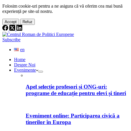
Folosim cookie-
uri
pentru a ne
asigura
că vă oferim cea
mai
bună
experiență pe
site
-ul nostru.
Accept
Refuz
Subscribe
en
Home
Despre Noi
Evenimente
Apel selecție profesori și ONG-uri:
programe de educație pentru elevi și tineri
Eveniment online: Participarea civică a
tinerilor în Europa