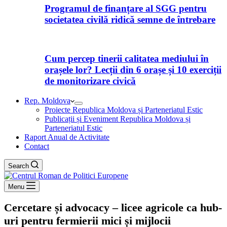
Programul de finanțare al SGG pentru
societatea civilă ridică semne de întrebare
Cum percep tinerii calitatea mediului în
orașele lor? Lecții din 6 orașe și 10 exerciții
de monitorizare civică
Rep. Moldova
Proiecte Republica Moldova și Parteneriatul Estic
Publicații și Eveniment Republica Moldova și
Parteneriatul Estic
Raport Anual de Activitate
Contact
Search
Menu
Cercetare și advocacy – licee agricole ca hub-
uri pentru fermierii mici și mijlocii