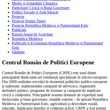
Mediu și Schimbări Climatice
Participare Civică și Bună Guvernare
Politici Sociale și Anti-Săracie
Proiecte
Proiecte Pentru Tineri
Proiecte Republica Moldova și Parteneriatul Estic
Publicații
Raport Anual de Activitate
Republica Moldova
Publicații și Eveniment Republica Moldova și Parteneriatul
Estic
Sănătate
Centrul Român de Politici Europene
Centrul Român de Politici Europene (CRPE) este unul dintre
principalele think-tank-uri românești specializate în afaceri europene.
Din 2009 realizăm cercetări în domeniul politicilor publice europene
și naționale, implementăm campanii de advocacy, organizăm
dezbateri publice, programe de formare și campanii de implicare
civică a cetățenilor. Principalele noastre domenii de expertiză sunt
democrația și buna guvernare, relațiile externe – în special Republica
Moldova și Parteneriatul Estic, agricultură și dezvoltare rurală,
educație, implicarea tinerilor și cetățenia activă. CRPE a fost primul