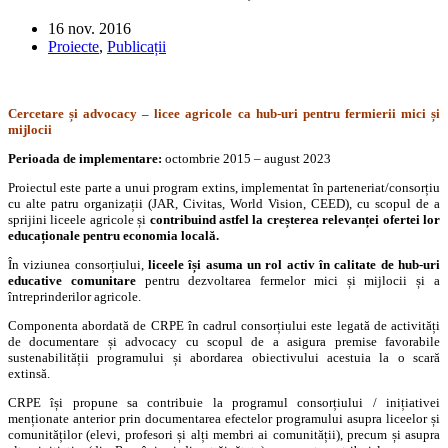
16 nov. 2016
Proiecte
,
Publicații
Cercetare și advocacy – licee agricole ca hub-uri pentru fermierii mici și
mijlocii
Perioada de implementare:
octombrie 2015 – august 2023
Proiectul este parte a unui program extins, implementat în parteneriat/consorțiu
cu alte patru organizații (JAR, Civitas, World Vision, CEED), cu scopul de a
sprijini liceele agricole și
contribuind astfel la creșterea relevanței ofertei lor
educaționale pentru economia locală.
În viziunea consorțiului,
liceele își asuma un rol activ în calitate de hub-uri
educative comunitare
pentru dezvoltarea fermelor mici și mijlocii și a
întreprinderilor agricole.
Componenta abordată de CRPE în cadrul consorțiului este legată de activități
de documentare și advocacy cu scopul de a asigura premise favorabile
sustenabilității programului și abordarea obiectivului acestuia la o scară
extinsă.
CRPE își propune sa contribuie la programul consorțiului / inițiativei
menționate anterior prin documentarea efectelor programului asupra liceelor și
comunităților (elevi, profesori și alți membri ai comunității), precum și asupra