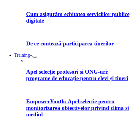
Cum asigurăm echitatea serviciilor publice
digitale
De ce contează participarea tinerilor
Training
Apel selecție profesori și ONG-uri:
programe de educație pentru elevi și tineri
EmpowerYouth: Apel selectie pentru
monitorizarea obiectivelor privind clima si
mediul