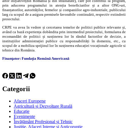
altor inițiative(din România și din străinătate), care pot contribui la program,
prin aducerea programului in atenția beneficiarilor și a altor ONG-uri,
finanțatorilor, autorităților, fermelor și companiilor agro-industriale, publicului
larg cu scopul de a asigura premisele favorabile continuării, respectiv extinderii
proiectului.
CRPE va avea în vedere și cercetarea temelor de politici publice relevante și,
având ca bază experiența dobândita prin intermediul proiectului, formularea de
recomandări de politici și susținerea lor în rândul factorilor de decizie, a
instituțiilor administrației publice cu responsabilități în domeniu, etc., cu
scopul de a mobiliza sprijinul lor în susținerea educației vocaționale agricole si
tehnice din România.
Finanţator: Fundaţia Română Americană
Categorii
Afaceri Europene
Agricultură și Dezvoltare Rurală
Educație
Evenimente
Învățământ Profesional și Tehnic
Justiție, Afaceri Interne și Anticorupție