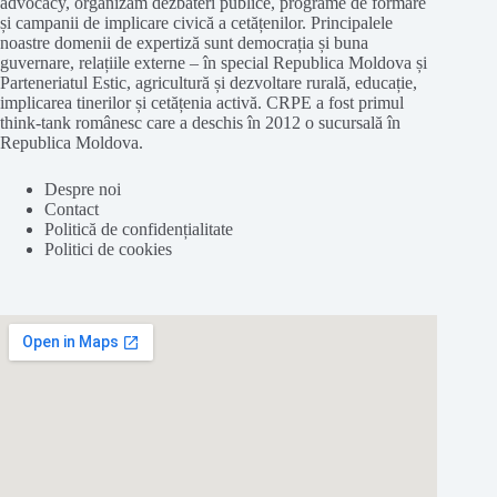
advocacy, organizăm dezbateri publice, programe de formare
și campanii de implicare civică a cetățenilor. Principalele
noastre domenii de expertiză sunt democrația și buna
guvernare, relațiile externe – în special Republica Moldova și
Parteneriatul Estic, agricultură și dezvoltare rurală, educație,
implicarea tinerilor și cetățenia activă. CRPE a fost primul
think-tank românesc care a deschis în 2012 o sucursală în
Republica Moldova.
Despre noi
Contact
Politică de confidențialitate
Politici de cookies