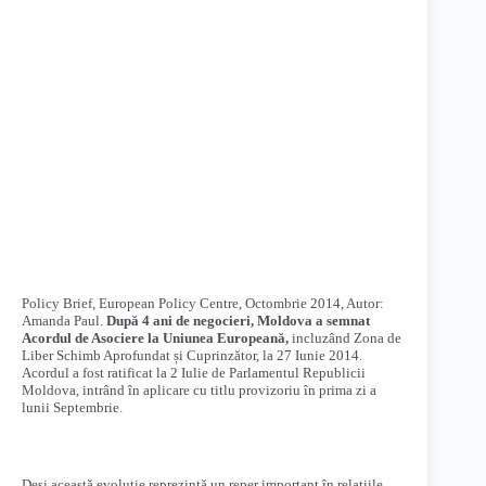
Policy Brief, European Policy Centre, Octombrie 2014, Autor:
Amanda Paul.
După 4 ani de negocieri, Moldova a semnat
Acordul de Asociere la Uniunea Europeană,
incluzând Zona de
Liber Schimb Aprofundat și Cuprinzător, la 27 Iunie 2014.
Acordul a fost ratificat la 2 Iulie de Parlamentul Republicii
Moldova, intrând în aplicare cu titlu provizoriu în prima zi a
lunii Septembrie.
Deși această evoluție reprezintă un reper important în relațiile