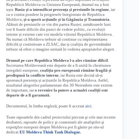
Republicii Moldova cu Uniunea Europeană, drumul nu a fost
ușor.
Rusia și-a intensificat prezența și presiunile în regiune
, iar
ca o contra pondere la progresele înregistrate de Republica
Moldova,
și-a sporit acțiunile și în Găgăuzia și Transnistria
.
Alături de presiunile ce vin din partea Rusiei, următoarele luni
vor fi foarte dificile din punct de vedere politic, cu evoluții
interne și externe care vor modela viitorul Republicii Moldova.
Nu numai că Moldova trebuie să continue cu implementarea
dificilă și costisitoare a ZLSAC, dar și coaliția de guvernământ
trebuie să ofere o imagine unitară în vederea apropiatelor alegeri.
Drumul pe care Republica Moldova l-a ales rămâne dificil
.
Societatea Moldoveană este departe de a fi unită în chestiunea
integrării europene,
coaliția pro europeană rămâne fragilă și
predispusă la conflicte interne
, iar Rusia este decisă să-și
sporească prezența și acțiunile în Republica Moldova. Astfel,
rezultatul alegerilor parlamentare din 30 Noiembrie este extrem
de important, iar
o revenire la putere a actualei coaliții este
departe de a fi garantat
ă
.
Documentul, în limba engleză, poate fi accesat
aici
.
Toate rapoartele din cadrul proiectului precum şi cele mai recente
dezbateri, rapoarte de policy şi comentarii ale analiştilor şi
experţilor europeni despre Moldova pot fi găsite pe site-ul
dedicat
EU Moldova Think Tank Dialogue.