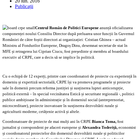
20 iun. 2016
Publicații
Centrul Român de Politici Europene
anunță oficializarea
componenței noului Consiliu Director după preluarea unor funcții în Guvernul
României de către foștii directori ai organizației: Cristian Ghinea – actual
Ministru al Fondurilor Europene, Dragoș Dinu, desemnat secretar de stat în
MFE și retragerea lui Ciprian Ciucu, fost președinte și membru al boardului
executiv al CRPE, care a decis să se implice în politică.
C
u o e
chip
ă d
e 12 experți, printre care coordonatori de proiecte cu experiență în
domeniu și expertiză sectorială, CRPE își va promova programele și proiecte
sale în domenii precum reforma justiției și susținerea luptei anticorupție,
politică externă – în special vecinătatea Estică și securitate regională -, politici
publice ambițioase în administrație și în domeniul social (antreprenoriat,
microcreditare)
, proiecte inovatoare în susținerea dezvoltării rurale și
agriculturii moderne, cetățenie activă și altele.
Coordona
toare de proiecte de mai mulți ani în CRPE
Bianca Toma,
fost
jurnalist și corespondent pe afaceri europene și
Alexandra Toderiță,
economist
și coordonatorul proiectelor din domeniul dezvoltării rurale și politicilor