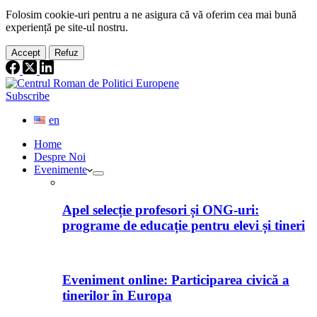
Folosim cookie-
uri
pentru a ne
asigura
că vă oferim cea
mai
bună
experiență pe
site
-ul nostru.
Accept
Refuz
Subscribe
en
Home
Despre Noi
Evenimente
Apel selecție profesori și ONG-uri:
programe de educație pentru elevi și tineri
Eveniment online: Participarea civică a
tinerilor în Europa