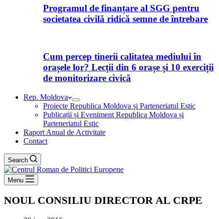
Programul de finanțare al SGG pentru
societatea civilă ridică semne de întrebare
Cum percep tinerii calitatea mediului în
orașele lor? Lecții din 6 orașe și 10 exerciții
de monitorizare civică
Rep. Moldova
Proiecte Republica Moldova și Parteneriatul Estic
Publicații și Eveniment Republica Moldova și
Parteneriatul Estic
Raport Anual de Activitate
Contact
Search
Menu
NOUL CONSILIU DIRECTOR AL CRPE