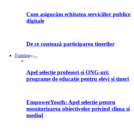
Cum asigurăm echitatea serviciilor publice
digitale
De ce contează participarea tinerilor
Training
Apel selecție profesori și ONG-uri:
programe de educație pentru elevi și tineri
EmpowerYouth: Apel selectie pentru
monitorizarea obiectivelor privind clima si
mediul