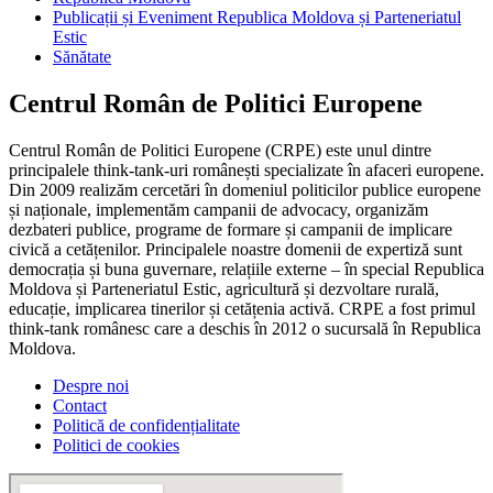
Publicații și Eveniment Republica Moldova și Parteneriatul
Estic
Sănătate
Centrul Român de Politici Europene
Centrul Român de Politici Europene (CRPE) este unul dintre
principalele think-tank-uri românești specializate în afaceri europene.
Din 2009 realizăm cercetări în domeniul politicilor publice europene
și naționale, implementăm campanii de advocacy, organizăm
dezbateri publice, programe de formare și campanii de implicare
civică a cetățenilor. Principalele noastre domenii de expertiză sunt
democrația și buna guvernare, relațiile externe – în special Republica
Moldova și Parteneriatul Estic, agricultură și dezvoltare rurală,
educație, implicarea tinerilor și cetățenia activă. CRPE a fost primul
think-tank românesc care a deschis în 2012 o sucursală în Republica
Moldova.
Despre noi
Contact
Politică de confidențialitate
Politici de cookies