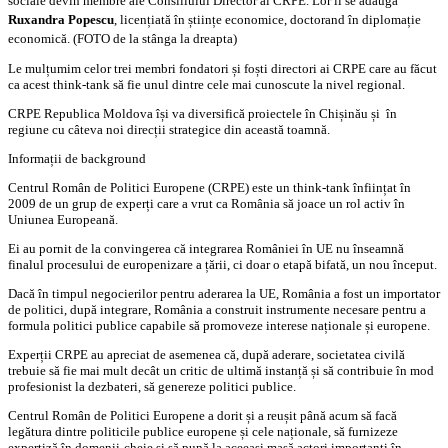
sociale devin membre ale Consiliului Director al CRPE.
Lor li se adaugă
Ruxandra Popescu
, licențiată în științe economice, doctorand în diplomație
economică.
(FOTO de la
stânga la dreapta)
Le mulțumim celor trei membri fondatori și foști directori ai CRPE care au făcut
ca acest think-tank să fie unul dintre cele mai cunoscute la nivel regional.
CRPE Republica Moldova își va diversifică proiectele în Chișinău și în
regiune cu câteva noi direcții strategice din această toamnă.
Informații de background
Centrul Român de Politici Europene (CRPE) este un think-tank înființat în
2009 de un grup de experți care a vrut ca România să joace un rol activ în
Uniunea Europeană.
Ei au pornit de la convingerea că integrarea României în UE nu înseamnă
finalul procesului de europenizare a țării, ci doar o etapă bifată, un nou început.
Dacă în timpul negocierilor pentru aderarea la UE, România a fost un importator
de politici, după integrare, România a construit instrumente necesare pentru a
formula politici publice capabile să promoveze interese naționale și europene.
Experții CRPE au apreciat de asemenea că, după aderare, societatea civilă
trebuie să fie mai mult decât un critic de ultimă instanță și să contribuie în mod
profesionist la dezbateri, să genereze politici publice.
Centrul Român de Politici Europene a dorit și a reușit până acum să facă
legătura dintre politicile publice europene și cele naționale, să furnizeze
expertiză în domenii-cheie și să pună la aceeași masă actori importanți în