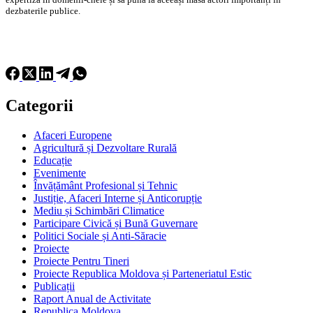
dezbaterile publice.
Categorii
Afaceri Europene
Agricultură și Dezvoltare Rurală
Educație
Evenimente
Învățământ Profesional și Tehnic
Justiție, Afaceri Interne și Anticorupție
Mediu și Schimbări Climatice
Participare Civică și Bună Guvernare
Politici Sociale și Anti-Săracie
Proiecte
Proiecte Pentru Tineri
Proiecte Republica Moldova și Parteneriatul Estic
Publicații
Raport Anual de Activitate
Republica Moldova