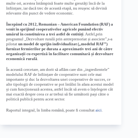
multe ori, acestea întâmpină foarte multe greutăți încă de la
înființare, iar dacă trec de această etapă, nu reușesc să devină
relevante din punct de vedere economic.
Începând cu 2012, Romanian – American Foundation (RAF) a
venit în sprijinul cooperativelor agricole punând efectiv
umărul în constituirea a trei astfel de entități
. Astfel,prin
programul „Dezvoltare rurală prin antreprenoriat și asociere”,s-a
pilotat
un model de sprijin individualizat („modelul RAF”)
furnizat fermierilor pe durata a aproximativ trei ani de către
organizații cu expertiză în facilitare comunitară și dezvoltare
economică rurală
.
În această cercetare, am dorit să aflăm care din „ingredientele”
modelului RAF de înființare de cooperative sunt cele mai
importante și duc la dezvoltarea unei cooperative de succes, ce
alte tipologii de cooperative se pot întâlni în afara acestui model
și cum funcționează acestea, astfel încât să avem o înțelegere cât
mai exactă despre ceea ce ar trebui să fie următorii pași către o
politică publică pentru acest sector.
Raportul integral, în limba română, poate fi consultat
aici
.