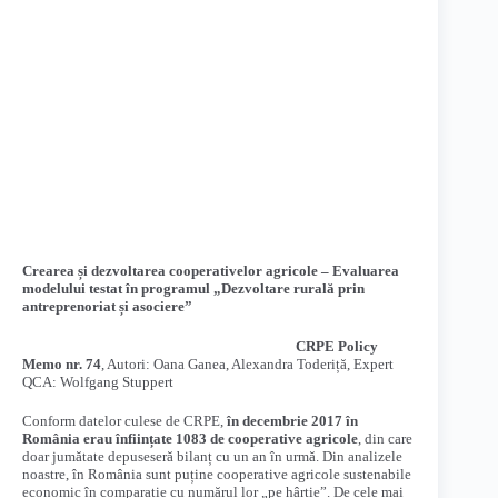
Crearea și dezvoltarea cooperativelor agricole – Evaluarea
modelului testat în programul „Dezvoltare rurală prin
antreprenoriat și asociere”
CRPE Policy
Memo nr. 74
, Autori: Oana Ganea, Alexandra Toderiță, Expert
QCA: Wolfgang Stuppert
Conform datelor culese de CRPE,
în decembrie 2017 în
România erau înființate 1083 de cooperative agricole
, din care
doar jumătate depuseseră bilanț cu un an în urmă. Din analizele
noastre, în România sunt puține cooperative agricole sustenabile
economic în comparație cu numărul lor „pe hârtie”. De cele mai